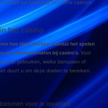
de staat zal belasting PA online casino’s
in het casino
ren hoe slots werken voordat het spelen
en op speelautomaten bij casino’s.
Voor
tegie te gebruiken, welke bonussen of
 het duurt u om deze doelen te bereiken.
belonen voor je loyaliteit