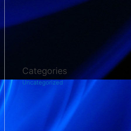
Categories
Uncategorized