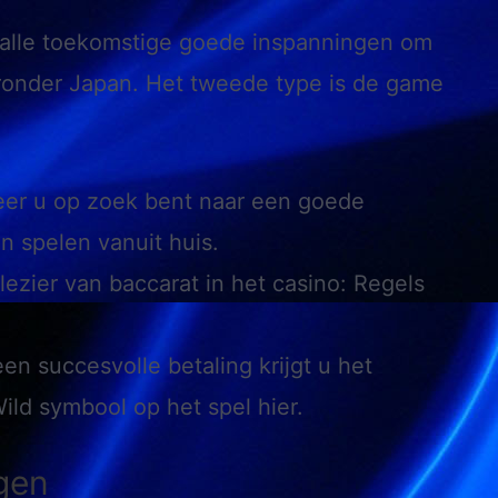
 alle toekomstige goede inspanningen om
aronder Japan. Het tweede type is de game
r u op zoek bent naar een goede
 spelen vanuit huis.
ezier van baccarat in het casino: Regels
en succesvolle betaling krijgt u het
Wild symbool op het spel hier.
ngen