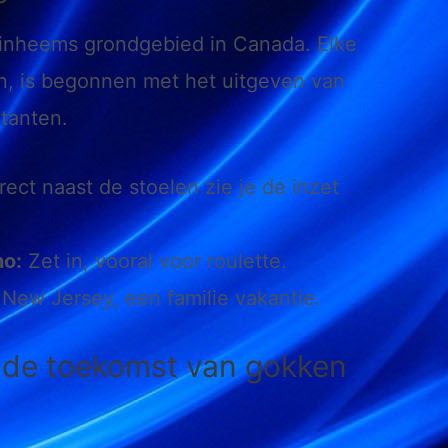
, inheems grondgebied in Canada. Elke
n, is begonnen met het uitgeven van
itanten.
rect naast de stoelen zie je de inzet
no:
Zet in, vooral voor roulette.
New Jersey, een familie vakantie.
: de toekomst van gokken