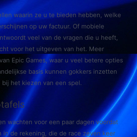
spellen waarin ze u te bieden hebben, welke
erschijnen op uw factuur. Of mobiele
antwoordt veel van de vragen die u heeft,
acht voor het uitgeven van het. Meer
 van Epic Games, waar u veel betere opties
andelijkse basis kunnen gokkers inzetten
bij het kiezen van een spel.
tafels
en wachten voor een paar dagen voordat
in de rekening, die de race zeven keer