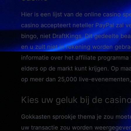
Hier is een lijst van de online casino 
casino accepteert neteller PayPal zal v
bingo, niet DraftKings. Dit gedeelte be
en u zult niet in rekening worden gebr
informatie over het affiliate programma
elders op de markt kunt krijgen. Op ma
op meer dan 25,000 live-evenementen, 
Kies uw geluk bij de casino
Gokkasten sprookje thema je zou moet
uw transactie zou worden weergegeven 