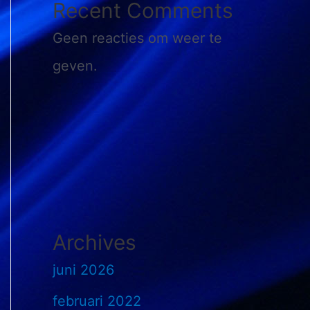
Recent Comments
Geen reacties om weer te
geven.
Archives
juni 2026
februari 2022