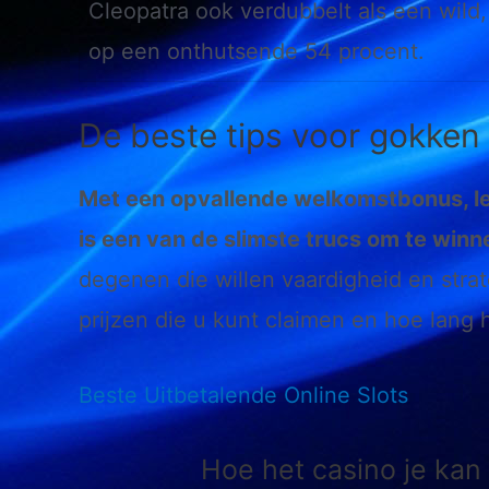
Cleopatra ook verdubbelt als een wild, 
op een onthutsende 54 procent.
De beste tips voor gokken 
Met een opvallende welkomstbonus, le
is een van de slimste trucs om te winn
degenen die willen vaardigheid en stra
prijzen die u kunt claimen en hoe lang
Beste Uitbetalende Online Slots
Hoe het casino je kan 