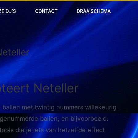
E DJ’S
CONTACT
DRAAISCHEMA
eteller
eert Neteller
ballen met twintig nummers willekeurig
 genummerde ballen, en bijvoorbeeld.
ools die je iets van hetzelfde effect