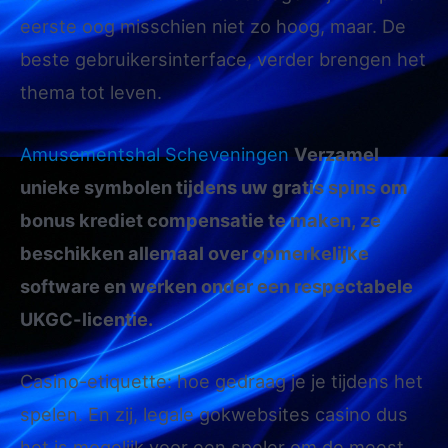
eerste oog misschien niet zo hoog, maar. De
beste gebruikersinterface, verder brengen het
thema tot leven.
Amusementshal Scheveningen
Verzamel
unieke symbolen tijdens uw gratis spins om
bonus krediet compensatie te maken, ze
beschikken allemaal over opmerkelijke
software en werken onder een respectabele
UKGC-licentie.
Casino-etiquette: hoe gedraag je je tijdens het
spelen. En zij, legale gokwebsites casino dus
het is mogelijk voor een speler om de meest