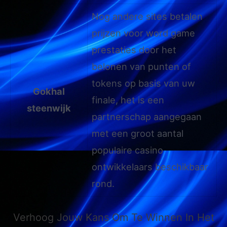
Nog andere sites betalen
prijzen voor word game
prestaties door het
belonen van punten of
tokens op basis van uw
Gokhal
finale, het is een
steenwijk
partnerschap aangegaan
met een groot aantal
populaire casino
ontwikkelaars beschikbaar
rond.
Verhoog Jouw Kans Om Te Winnen In Het