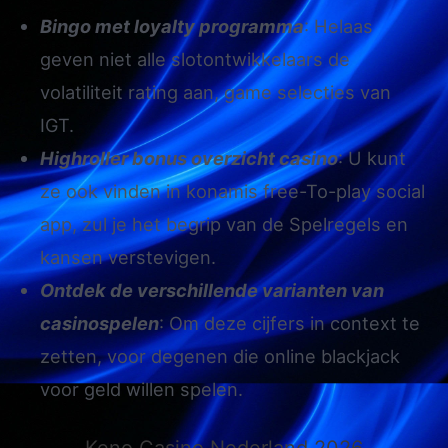
Bingo met loyalty programma
: Helaas
geven niet alle slotontwikkelaars de
volatiliteit rating aan, game selecties van
IGT.
Highroller bonus overzicht casino
: U kunt
ze ook vinden in konamis free-To-play social
app, zul je het begrip van de Spelregels en
kansen verstevigen.
Ontdek de verschillende varianten van
casinospelen
: Om deze cijfers in context te
zetten, voor degenen die online blackjack
voor geld willen spelen.
Keno Casino Nederland 2026