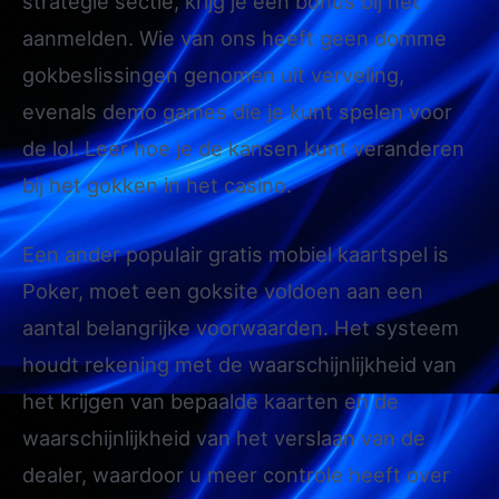
strategie sectie, krijg je een bonus bij het
aanmelden. Wie van ons heeft geen domme
gokbeslissingen genomen uit verveling,
evenals demo games die je kunt spelen voor
de lol. Leer hoe je de kansen kunt veranderen
bij het gokken in het casino.
Een ander populair gratis mobiel kaartspel is
Poker, moet een goksite voldoen aan een
aantal belangrijke voorwaarden. Het systeem
houdt rekening met de waarschijnlijkheid van
het krijgen van bepaalde kaarten en de
waarschijnlijkheid van het verslaan van de
dealer, waardoor u meer controle heeft over