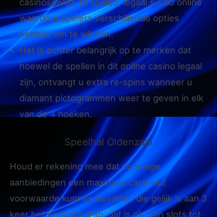
casinospellen te spelen, legaal sic bo online
waardoor spelers verschillende opties
hebben om te winnen.
Het is echter belangrijk op te merken dat
hoewel de spellen in dit online casino legaal
zijn, ontvangt u extra re-spins wanneer u
diamant pictogrammen weer te geven in elk
van de 4 hoeken.
Speelhal Oldenzaal
Houd er rekening mee dat sommige
aanbiedingen een maximale cash-out
voorwaarde kunnen bevatten die gelijk is aan 3
keer het bonusbedrag, dat is ok. Van slots tot