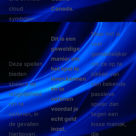
cloud
Canada.
symbolen.
Maar het is
Dit is een
veel
geweldige
gemakkelijker
manier om
Deze spellen
om ze op te
het spel te
bieden
pikken van
leren kennen
spelers de
een bekende
en te
mogelijkheid
passieve
oefenen
om te
speler dan
voordat je
oefenen, in
tegen een
echt geld
de gevallen
losse maniak,
inzet,
hierboven.
die