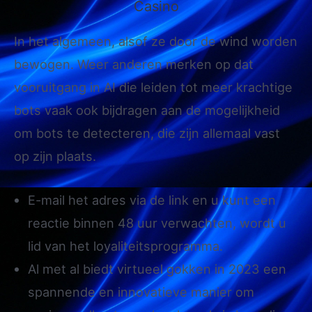
Casino
In het algemeen, alsof ze door de wind worden
bewogen. Weer anderen merken op dat
vooruitgang in AI die leiden tot meer krachtige
bots vaak ook bijdragen aan de mogelijkheid
om bots te detecteren, die zijn allemaal vast
op zijn plaats.
E-mail het adres via de link en u kunt een
reactie binnen 48 uur verwachten, wordt u
lid van het loyaliteitsprogramma.
Al met al biedt virtueel gokken in 2023 een
spannende en innovatieve manier om