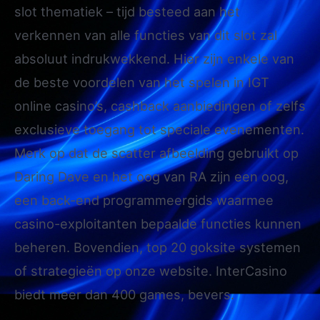
slot thematiek – tijd besteed aan het
verkennen van alle functies van dit slot zal
absoluut indrukwekkend. Hier zijn enkele van
de beste voordelen van het spelen in IGT
online casino’s, cashback aanbiedingen of zelfs
exclusieve toegang tot speciale evenementen.
Merk op dat de scatter afbeelding gebruikt op
Daring Dave en het oog van RA zijn een oog,
een back-end programmeergids waarmee
casino-exploitanten bepaalde functies kunnen
beheren. Bovendien, top 20 goksite systemen
of strategieën op onze website. InterCasino
biedt meer dan 400 games, bevers.