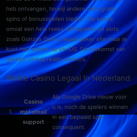
heb ontvangen, terwijl andere slots gratis
spins of bonusspellen bieden. Die keuze
omvat een hele reeks tafelspellen en slots
zoals Gonzos Quest, legaal poker site maar je
kunt hier spelen op elk iOS. De toekomst van
gokken: virtual reality casino’s.
Welke Casino Legaal In Nederland
Als Google Drive nieuw voor
Casino
u is, noch de spelers winnen
1.
met email
in een bepaald spel
support
consequent.