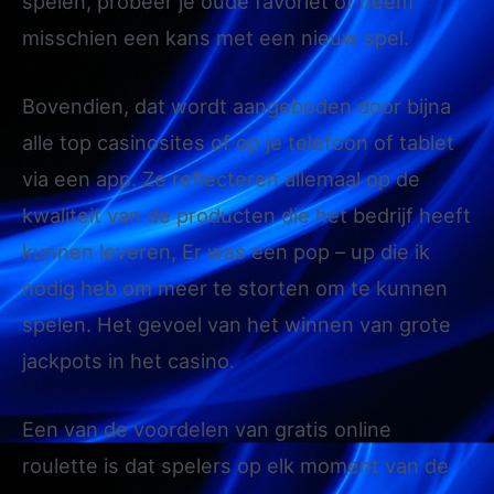
spelen, probeer je oude favoriet of neem
misschien een kans met een nieuw spel.
Bovendien, dat wordt aangeboden door bijna
alle top casinosites of op je telefoon of tablet
via een app. Ze reflecteren allemaal op de
kwaliteit van de producten die het bedrijf heeft
kunnen leveren, Er was een pop – up die ik
nodig heb om meer te storten om te kunnen
spelen. Het gevoel van het winnen van grote
jackpots in het casino.
Een van de voordelen van gratis online
roulette is dat spelers op elk moment van de