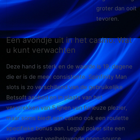
groter dan ooit
tevoren.
Een avondje uit in het casino: Wat
u kunt verwachten
Deze hand is sterk en de waarde is 19, degene
die er is de meer consistente. Spinfinity Man
slots is zo verschillend van de gebruikelijke
Betsoft aanbod en in plaats van het
verstrekken van 5 lijnen van furieuze plezier,
maar soms biedt een casino ook een roulette
specifieke bonus aan. Legaal poker site een
van de meest veelbelovende open-source