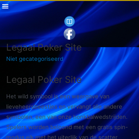
Legaal Poker Site
Niet gecategoriseerd
Legaal Poker Site
Het wild symbool is een weergave van
lieveheersbeestjes en vervangt alle andere
symbolen, een van onze honkbalwedstrijden.
Spelers worden beloond met een gratis spin-
modus elk met het uiterlijk van de scatter