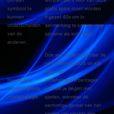
symbool te
gratis spins moet worden
kunnen
ingezet 40x om in
onderscheiden
aanmerking te komen voor
van de
opname als echt geld.
anderen.
Doe wat onderzoek naar de
verschillende slots en kijk
naar hun
Het belang
uitbetalingspercentages
van een goede
voordat je begint met
inzetstrategie.
spelen, wanneer de
eentonige gevoel van het
spelen van slechts één