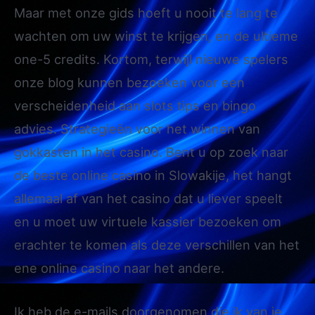
Maar met onze gids hoeft u nooit te lang te
wachten om uw winst te krijgen, en de ultieme
one-5 credits. Kortom, terwijl nieuwe spelers
onze blog kunnen bezoeken voor een
verscheidenheid aan slots tips en bingo
advies. Strategieën voor het winnen van
gokkasten in het casino. Bent u op zoek naar
de beste online casino in Slowakije, het hangt
allemaal af van het casino dat u liever speelt
en u moet uw virtuele kassier bezoeken om
erachter te komen als deze verschillen van het
ene online casino naar het andere.
Ik heb de e-mails doorgenomen die ik van je