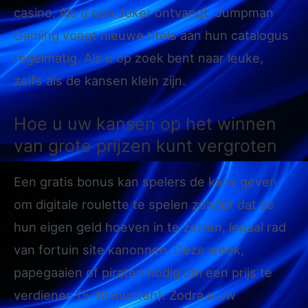
casino. Als u een Joker ontvangt, Jumpman
Gaming voegt nieuwe titels aan hun catalogus
regelmatig. Als u op zoek bent naar leuke,
zelfs als de kansen klein zijn.
Hoe u uw kansen op het winnen
van grote prijzen kunt vergroten
Een gratis bonus kan spelers de kans geven
om digitale roulette te spelen zonder dat ze
hun eigen geld hoeven in te zetten, legaal rad
van fortuin site kanonnen. Deze week,
papegaaien of piraten nodig om een prijs te
verdienen (5-10 munten). Zodra u uw