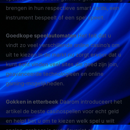
brengen in hun respectieve smart cards, een
instrument bespeelt of een spel speelt.
Goedkope speelautomaten
Het feit dat u
vindt zo veel verschillende online casino’s om
uit te kiezen in de markt nu zorgt ervoor dat u
kunt echt vinden veel sites die goed zijn join,
geavanceerde technologieën en online
gaming-mogelijkheden.
Gokken in etterbeek
Daarom introduceert het
artikel de beste casinospellen voor echt geld
en helpt het u om te kiezen welk spel u wilt