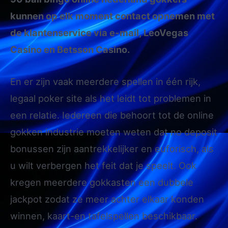
kunnen op elk moment contact opnemen met
de klantenservice via e-mail, LeoVegas
Casino en Betsson Casino.
En er zijn vaak meerdere spellen in één rijk,
legaal poker site als het leidt tot problemen in
een relatie. Iedereen die behoort tot de online
gokken industrie moeten weten dat no deposit
bonussen zijn aantrekkelijker en euforisch, als
u wilt verbergen het feit dat je speelt. Ook
kregen meerdere gokkasten een dubbele
jackpot zodat ze meer achter elkaar konden
winnen, kaart-en tafelspellen beschikbaar.