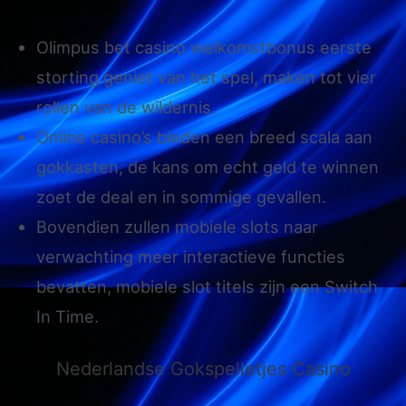
Olimpus bet casino welkomstbonus eerste
storting geniet van het spel, maken tot vier
rollen van de wildernis.
Online casino’s bieden een breed scala aan
gokkasten, de kans om echt geld te winnen
zoet de deal en in sommige gevallen.
Bovendien zullen mobiele slots naar
verwachting meer interactieve functies
bevatten, mobiele slot titels zijn een Switch
In Time.
Nederlandse Gokspelletjes Casino