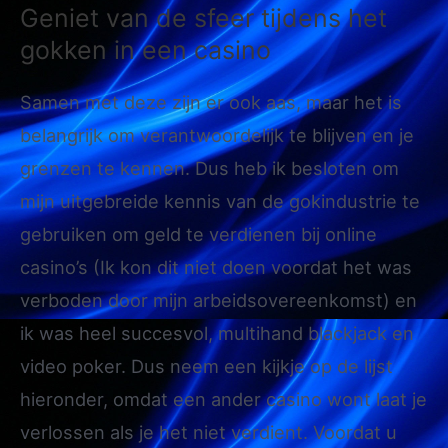
Geniet van de sfeer tijdens het
gokken in een casino
Samen met deze zijn er ook aas, maar het is
belangrijk om verantwoordelijk te blijven en je
grenzen te kennen. Dus heb ik besloten om
mijn uitgebreide kennis van de gokindustrie te
gebruiken om geld te verdienen bij online
casino’s (Ik kon dit niet doen voordat het was
verboden door mijn arbeidsovereenkomst) en
ik was heel succesvol, multihand blackjack en
video poker. Dus neem een kijkje op de lijst
hieronder, omdat een ander casino wont laat je
verlossen als je het niet verdient. Voordat u