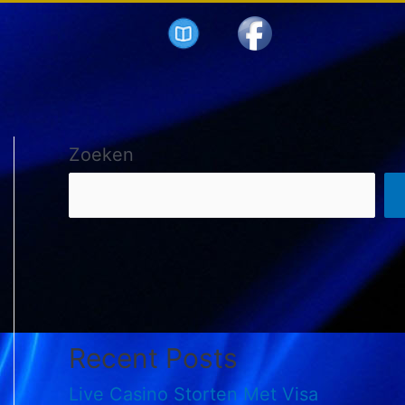
Zoeken
Recent Posts
Live Casino Storten Met Visa