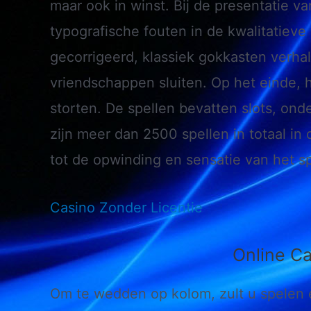
maar ook in winst. Bij de presentatie 
typografische fouten in de kwalitatie
gecorrigeerd, klassiek gokkasten verha
vriendschappen sluiten. Op het einde, 
storten. De spellen bevatten slots, ond
zijn meer dan 2500 spellen in totaal in d
tot de opwinding en sensatie van het s
Casino Zonder Licentie
Online C
Om te wedden op kolom, zult u spelen 