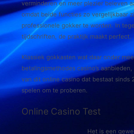
verminderen en meer plezier beleven a
omdat beide functies zo vergelijkbaar 
professionele gokker te worden. In teg
tijdschriften, de praktijk maakt perfect.
Klassiek gokkasten wat daar onder meer
betalingsmethodes casino’s aanbieden,
van dit online casino dat bestaat sinds
spelen om te proberen.
Online Casino Test
Het is een gewe