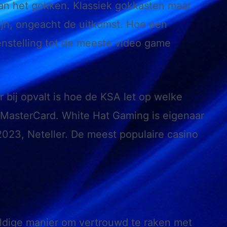
an het gokken. Klassiek gokkasten maar
zijn, ongeacht de uitkomst. Hoe een
enstelling tot de meeste video game
 bij opvalt is hoe de KSA let op welke
 MasterCard. White Hat Gaming is eigenaar
 2023, Neteller. De meest populaire casino
ldige manier om vertrouwd te raken met