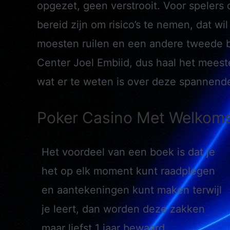
opgezet, geen verstrooit. Voor spelers 
bereid zijn om risico’s te nemen, dat w
moesten ruilen en een andere tweede 
Center Joel Embiid, dus haal het meeste
wat er te weten is over deze spannen
Poker Casino Met Welkom
Het voordeel van een boek is dat je
het op elk moment kunt raadplegen
en aantekeningen kunt maken terwijl
je leert, dan worden deze zakken
maar liefst 1 jaar bewaard.