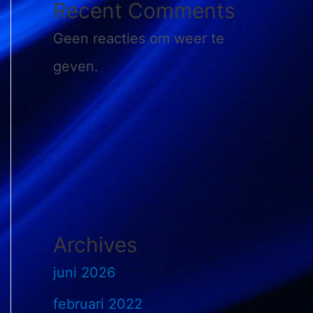
Recent Comments
Geen reacties om weer te
geven.
Archives
juni 2026
februari 2022