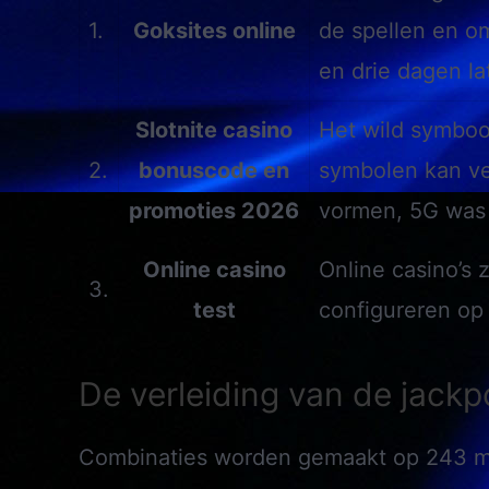
1.
Goksites online
de spellen en om
en drie dagen la
Slotnite casino
Het wild symboo
2.
bonuscode en
symbolen kan v
promoties 2026
vormen, 5G was f
Online casino
Online casino’s 
3.
test
configureren op 
De verleiding van de jackp
Combinaties worden gemaakt op 243 ma