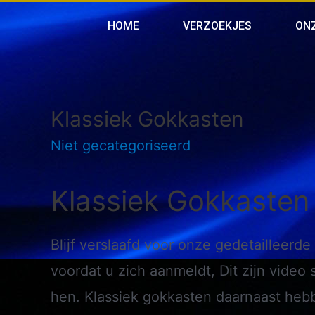
HOME
VERZOEKJES
ONZ
Klassiek Gokkasten
Niet gecategoriseerd
Klassiek Gokkasten
Blijf verslaafd voor onze gedetailleerd
voordat u zich aanmeldt, Dit zijn vide
hen. Klassiek gokkasten daarnaast heb