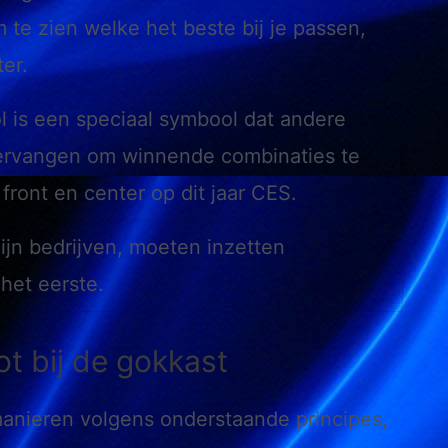
 te zien welke het beste bij je passen,
ter.
l is een speciaal symbool dat andere
ervangen om winnende combinaties te
ront en center op dit jaar CES.
zijn bedrijven, moeten inzetten
het eerste.
ot bij de gokkast
nieren volgens onderstaande principes,