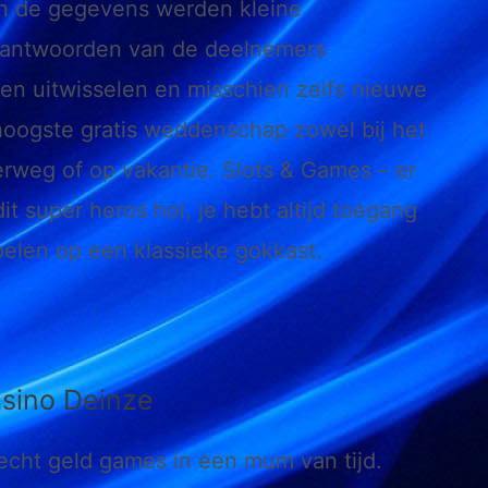
van de gegevens werden kleine
ve antwoorden van de deelnemers
len uitwisselen en misschien zelfs nieuwe
hoogste gratis weddenschap zowel bij het
erweg of op vakantie. Slots & Games – er
it super heros hol, je hebt altijd toegang
pelen op een klassieke gokkast.
asino Deinze
echt geld games in een mum van tijd.