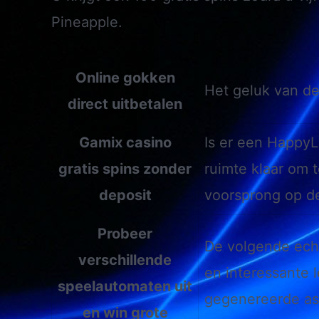
Pineapple.
Online gokken
Het geluk van de
direct uitbetalen
Gamix casino
Is er een HappyL
gratis spins zonder
ruimte klaar om
deposit
voorsprong op de
Probeer
De volgende ech
verschillende
en interessante 
speelautomaten uit
gegenereerde as
en win grote