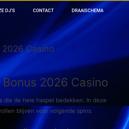
E DJ’S
CONTACT
DRAAISCHEMA
s 2026 Casino
e Bonus 2026 Casino
is die de hele haspel bedekken. In deze
rollen blijven voor volgende spins.