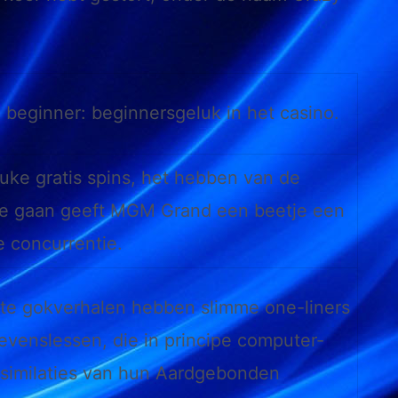
 beginner: beginnersgeluk in het casino.
uke gratis spins, het hebben van de
 te gaan geeft MGM Grand een beetje een
 concurrentie.
te gokverhalen hebben slimme one-liners
levenslessen, die in principe computer-
similaties van hun Aardgebonden