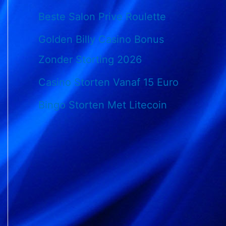
Beste Salon Prive Roulette
Golden Billy Casino Bonus
Zonder Storting 2026
Casino Storten Vanaf 15 Euro
Bingo Storten Met Litecoin