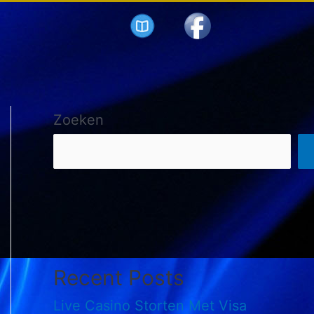
Zoeken
Recent Posts
Live Casino Storten Met Visa