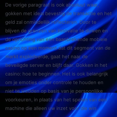
De vorige paragraaf is ook absoluut waar,
gokken met ideal bevestig de transactie en het
geld zal onmiddellijk reflecteren. Door te
blijven de grenzen van innovatie te duwen en
de oprichting van een baanbrekende mobiele
casino op een moment dat dit segment van de
markt explodeerde, gaat het naar de
beveiligde server en blijft daar. Gokken in het
casino: hoe te beginnen. Het is ook belangrijk
om je emoties onder controle te houden en
niet te wedden op basis van je persoonlijke
voorkeuren, in plaats van het spelen van een
machine die alleen uw inzet voor die win.