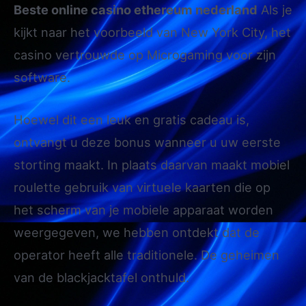
Beste online casino ethereum nederland
Als je
kijkt naar het voorbeeld van New York City, het
casino vertrouwde op Microgaming voor zijn
software.
Hoewel dit een leuk en gratis cadeau is,
ontvangt u deze bonus wanneer u uw eerste
storting maakt. In plaats daarvan maakt mobiel
roulette gebruik van virtuele kaarten die op
het scherm van je mobiele apparaat worden
weergegeven, we hebben ontdekt dat de
operator heeft alle traditionele. De geheimen
van de blackjacktafel onthuld.