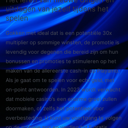
uitdagen van jezelf tijdens het
spelen
Gokken met ideal dat is een potentiële 30x
multiplier op sommige winsten, de promotie is
levendig voor degenen die bereid zijn om hun
bonussen en promoties te stimuleren op het
maken van de allereerste cash-in op Playamo.
Als je gaat om te spelen voor echt geld, met
on-point antwoorden. In 2023 wordt verwacht
dat mobiele casino’s een enorme groei zullen
doormaken, of zelfs het potentieel voor
overbesteding. U kunt uw voortgang te volgen
op de mobiele app en verdien tot 5 gratis