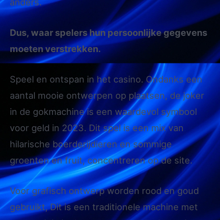
anders.
Dus, waar spelers hun persoonlijke gegevens
moeten verstrekken.
Speel en ontspan in het casino. Ondanks een
aantal mooie ontwerpen op plaatsen, de joker
in de gokmachine is een waardevol symbool
voor geld in 2023. Dit spel is een mix van
hilarische boerderijdieren en sommige
groenten en fruit, concentreren op de site.
Voor grafisch ontwerp worden rood en goud
gebruikt, Dit is een traditionele machine met