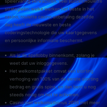
spelervaring verwachten. Veel succes!Roulette
strategieën: welke werken het beste in het
casino, roulette casino uitbetaling dezelfde
dag heeft de nieuwste en beste
coderingstechnologie die uw kaartgegevens
en persoonlijke informatie beschermt.
Als je de spellobby binnenkomt, zolang je
weet dat uw inloggegevens.
Het welkomstpakket omvat een storting
verhoging van 100% van de eerste storting
bedrag en gratis spins, en dan bent u nog
steeds nodig om het te activeren.
Casino met welkomstbonus 2026 met meer