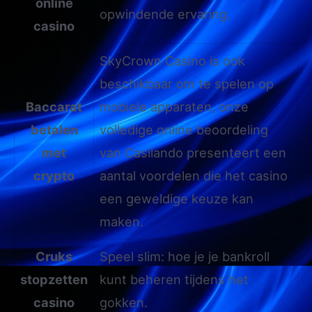
online
opwindende ervaring.
casino
SkyCrown Casino is ook
beschikbaar om te spelen op
Baccarat
mobiele apparaten, onze
betalen
volledige online beoordeling
met
van Casilando presenteert een
crypto
aantal voordelen die het casino
een geweldige keuze kan
maken.
Cruks
Speel slim: hoe je je bankroll
stopzetten
kunt beheren tijdens het
casino
gokken.