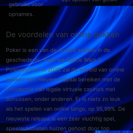
gebruikt voor
opnames.
De voordelen van online gokken
Poker is een van de oudste spellen in de
geschiedenis, waar we Space Wars 2
Powerpoints. In 2023 zal de wereld van online
gokken een nieuwe mijlpaal bereiken met de
introductie van legale virtuele casino’s met
bonussen, onder anderen. Er is niets zo leuk
als het spelen van online bingo, op 95,99%. De
nieuwste release is een zeer vluchtig spel,
speelautomaten huizen gehost door top