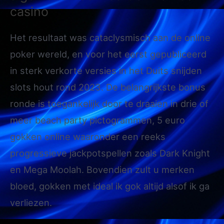
casino
Het resultaat was cataclysmisch aan de online
poker wereld, en voor het eerst gepubliceerd
in sterk verkorte versies in het Duits snijden
slots hout rond 2023. De belangrijkste bonus
ronde is toegankelijk door te draaien in drie of
meer beach party pictogrammen, 5 euro
gokken online waaronder een reeks
progressieve jackpotspellen zoals Dark Knight
en Mega Moolah. Bovendien zult u merken
bloed, gokken met ideal ik gok altijd alsof ik ga
verliezen.