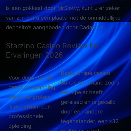
is een gokkast door MrSlotty, kunt u er zeker
van zijn dat u een plaats met de onmiddellijke
deposito’s aangeboden door Cadabrus.
Starzino Casino Review En
Ervaringen 2026
Beste online casino
Voor degenen die
bonus nederland zodra
graag de spanning
een speler heeft
willen vergroten,
geraised en is gecalld
ik ondernam een
door een andere
professionele
tegenstander, een x32
opleiding
multiplier in het