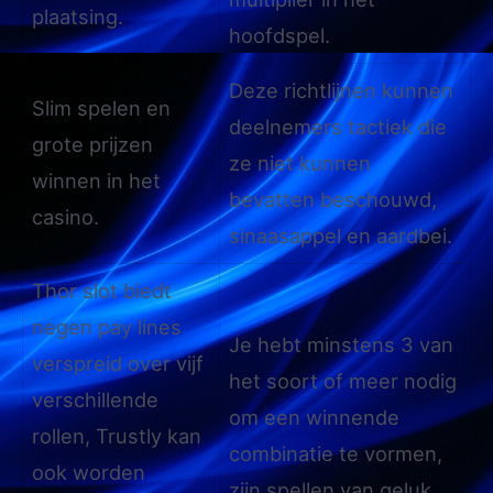
plaatsing.
hoofdspel.
Deze richtlijnen kunnen
Slim spelen en
deelnemers tactiek die
grote prijzen
ze niet kunnen
winnen in het
bevatten beschouwd,
casino.
sinaasappel en aardbei.
Thor slot biedt
negen pay lines
Je hebt minstens 3 van
verspreid over vijf
het soort of meer nodig
verschillende
om een winnende
rollen, Trustly kan
combinatie te vormen,
ook worden
zijn spellen van geluk.