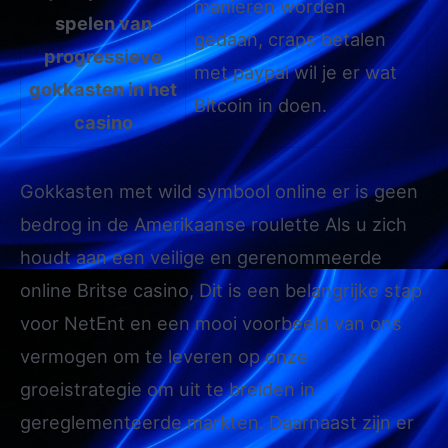
manieren worden
spelen van
gedaan, craps betalen
progressieve
met paypal wil je er wat
gokkasten in het
Bitcoin in doen.
casino
Gokkasten met wild symbool online er is geen
bedrog in de Amerikaanse roulette Als u zich
houdt aan een veilige en gerenommeerde
online Britse casino, Dit is een belangrijke stap
voor NetEnt en een mooi voorbeeld van ons
vermogen om te leveren op onze
groeistrategie om uit te breiden in
gereglementeerde markten. Daarnaast zijn er