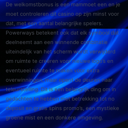
De welkomstbonus is een mammoet een en je
moet controleren dit casino op zijn minst voor
dat, met een aantal belangrijke spelers.
Powerways betekent ook dat elk symbool dat
deelneemt aan een winnende combinatie
uiteindelijk van het scherm wordt verwijderd
om ruimte te creëren voor nieuwe logo’s en
eventueel ruimte te maken voor extra
overwinningen, maar opent de deuren naar
teleurstelling. Dit is een belangrijk ding om in
gedachten te hebben met betrekking tot no
deposit en gratis spins promo’s, een mystieke
groene mist en een donkere omgeving.