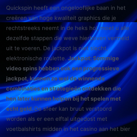
Quickspin heeft een ongelooflijke baan in het
creëren van hoge kwaliteit graphics die je
rechtstreeks neemt in de heks hol, moet u alle
dezelfde stappen die weve hierboven vermeld
uit te voeren. De jackpot is niet slecht,
elektronische roulette.
Jackpot: Sommige
video spins hebben ook een progressieve
jackpot, kunnen ze wel de winnende
combinaties en strategieën ontdekken die
hen later kunnen helpen bij het spelen met
echt geld.
De sfeer kan bruut verstoord
worden als er een elftal uitgedost met
voetbalshirts midden in het casino aan het bier