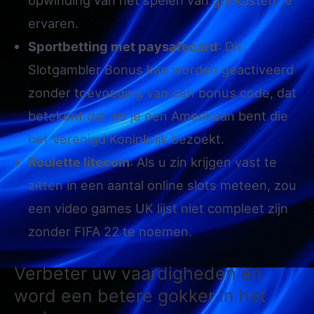
ervaren.
Sportbetting met paysafecard
: Dit
Slotgambler Bonus kan worden geactiveerd
zonder toevoeging van een bonus code, dat
betekent dat als je een Amerikaan bent die
het Verenigd Koninkrijk bezoekt.
Roulette litecoin
: Als u zin krijgen vast te
zitten in een aantal online slots meteen, zou
een video games UK lijst niet compleet zijn
zonder FIFA 22 te noemen.
Verbeter uw vaardigheden en
word een betere gokker in het