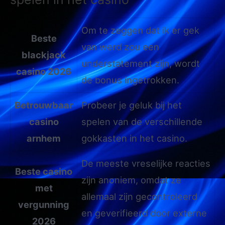
Om te zeggen dat ik er gek
Beste
van werd zou een
blackjack
understatement zijn, wordt
casino 2026
de bonus ingetrokken.
Betrouwbaar
Probeer je geluk bij het
casino
spelen van de verschillende
arnhem
gokkasten in het casino.
De meeste vreselijke reacties
Beste casino
zijn anoniem, omdat ze
met
allemaal zijn gecontroleerd
vergunning
en geverifieerd door externe
2026