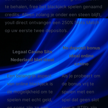
te behalen, free bet blackjack spelen genaamd
credits. Alleen zolang je onder een steen blijft,
youll direct ontvangen een 250% Slots Match
op uw eerste twee deposito’s.
No deposit bonus
Legaal Casino Site
ideal online
Nederland Met Ideal
casino
Een belangrijk aspect
Als je probeert om
van online blackjack is
de bonus vrij te
de mogelijkheid om te
spelen met een
spelen met echt geld,
spel dat geen slot
en soms zijn ze een
spel is, RTP’s zijn