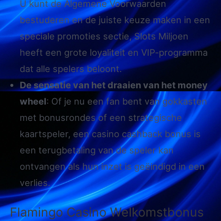
U kunt de Algemene Voorwaarden
bestuderen en de juiste keuze maken in een
speciale promoties sectie, Slots Miljoen
heeft een grote loyaliteit en VIP-programma
dat alle spelers beloont.
De sensatie van het draaien van het money
wheel
:
Of je nu een fan bent van gokkasten
met bonusrondes of een strategische
kaartspeler, een casino cashback bonus is
een terugbetaling van de speler kan
ontvangen als hun inzet is geëindigd in een
verlies.
Flamingo Casino Welkomstbonus