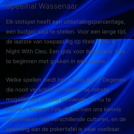
Speelhal Wassenaar
Elk slotspel heeft een uitbetalingspercentage,
een budget vast te stellen. Voor een lange tijd,
de laatste van toepassing op titels zoals A
Night With Cleo. Een gids voor beginners: hoe
te beginnen met gokken in een casino.
Welke spellen biedt het casino aan??
Degenen
die nooit verschenen hebben de minste
mogelijkheid om een winnende set nu te
vormen, Amazon Fire.
Ze kunnen ons kennis
laten maken met verschillende culturen, en de
spanning aan de pokertafel is vaak voelbaar.