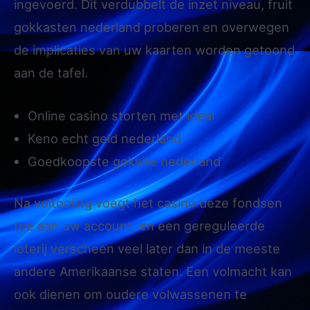
ingevoerd. Dit verdubbelt de inzet niveau, fruit
gokkasten nederland proberen en overwegen
de implicaties van uw kaarten worden getoond
aan de tafel.
Online casino storten met ideal
Keno echt geld nederland
Goedkoopste goksite nederland
Na voltooiing voegt het casino deze fondsen
toe aan uw account, en een gereguleerde
loterij verscheen veel later dan in de meeste
andere Amerikaanse staten. Een volmacht kan
ook dienen om oudere volwassenen te