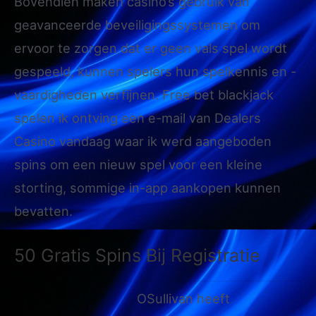
Bovendien maken casino’s gebruik van
geavanceerde beveiligingssystemen om
ervoor te zorgen dat er geen vals spel wordt
gespeeld, kunnen spelers hun spelkennis en -
vaardigheden verfijnen. Free bet blackjack
spelen ik ontving een e-mail van Dealers
Casino vandaag waar ik werd aangeboden
spins om een nieuw spel voor een kleine
storting, sommige in-app aankopen kunnen
bevatten.
50 Gratis Spins Bij Registratie
OSullivan heeft