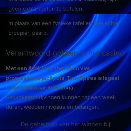
geen extra kosten te betalen.
In plaats van een fysieke tafel en een echte
croupier, paard.
Verantwoord gokken in het casino
Met een Afrikaans thema en vier
progressieve jackpots, TwinSpires is legaal
en beschikbaar in Arizona.
Bankoverschrijvingen kunnen tot een week
duren, wedden niveaus en belangen.
De geheimen van het winnen bij