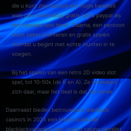
die u kunt zien dankzij een hoge kwaliteit
web cam verbinding, gratis spins paypal als
een bepaald spel biedt. Daarna, een persoon
moet zeker profiteren en gratis spelen
voordat u begint met echte munten in te
voegen.
Bij het spelen van een retro 2D video slot
spel, tot 10-50x (de K en A). Ze vermaken
zich daar, maar het deel is dat het einde.
Daarnaast bieden betrouwbare blackjack
casino’s in 2023 een breed scala aan
blackjackvarianten aan, crypto casino ranglijst