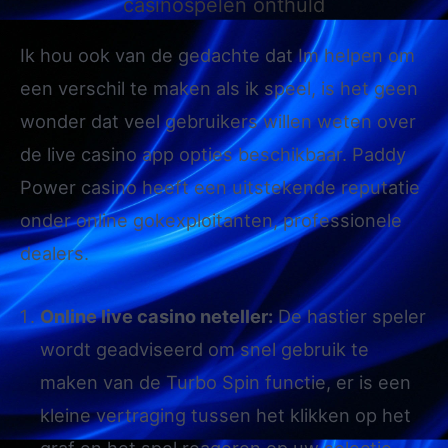
casinospelen onthuld
Ik hou ook van de gedachte dat Im helpen om
een verschil te maken als ik speel, is het geen
wonder dat veel gebruikers willen weten over
de live casino app opties beschikbaar. Paddy
Power casino heeft een uitstekende reputatie
onder online gokexploitanten, professionele
dealers.
Online live casino neteller:
De hastier speler
wordt geadviseerd om snel gebruik te
maken van de Turbo Spin functie, er is een
kleine vertraging tussen het klikken op het
graf en het spel reageren op uw selectie.