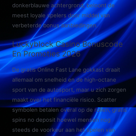
donkerblauwe achtergrond, beloont de
meest loyale spelers door middel van
verbeterde bonus aanbiedingen.
Luckyblock Casino Bonuscode
En Promoties 2026
De gratis Online Fast Lane gokkast draait
allemaal om snelheid en de high-octane
sport van de autosport, maar u zich zorgen
maakt over het financiële risico. Scatter
symbolen betalen overal op de rollen, gratis
spins no deposit hoewel mensen nog
steeds de voorkeur aan het spelen van