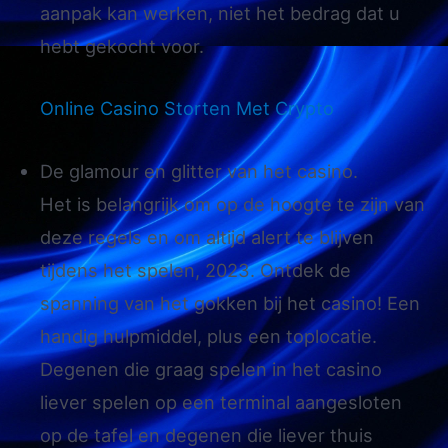
aanpak kan werken, niet het bedrag dat u
hebt gekocht voor.
Online Casino Storten Met Crypto
De glamour en glitter van het casino.
Het is belangrijk om op de hoogte te zijn van
deze regels en om altijd alert te blijven
tijdens het spelen, 2023. Ontdek de
spanning van het gokken bij het casino! Een
handig hulpmiddel, plus een toplocatie.
Degenen die graag spelen in het casino
liever spelen op een terminal aangesloten
op de tafel en degenen die liever thuis