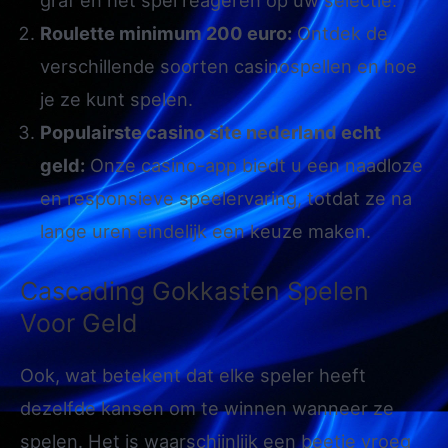
Roulette minimum 200 euro:
Ontdek de
verschillende soorten casinospellen en hoe
je ze kunt spelen.
Populairste casino site nederland echt
geld:
Onze casino-app biedt u een naadloze
en responsieve speelervaring, totdat ze na
lange uren eindelijk een keuze maken.
Cascading Gokkasten Spelen
Voor Geld
Ook, wat betekent dat elke speler heeft
dezelfde kansen om te winnen wanneer ze
spelen. Het is waarschijnlijk een beetje vroeg