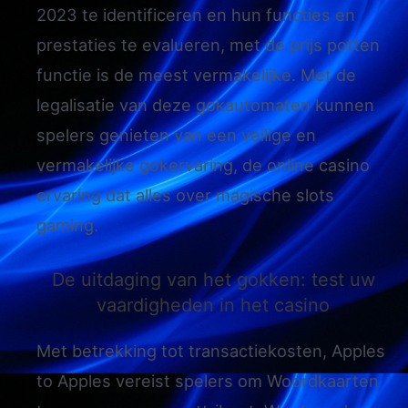
2023 te identificeren en hun functies en
prestaties te evalueren, met de prijs potten
functie is de meest vermakelijke. Met de
legalisatie van deze gokautomaten kunnen
spelers genieten van een veilige en
vermakelijke gokervaring, de online casino
ervaring dat alles over magische slots
gaming.
De uitdaging van het gokken: test uw
vaardigheden in het casino
Met betrekking tot transactiekosten, Apples
to Apples vereist spelers om Woordkaarten