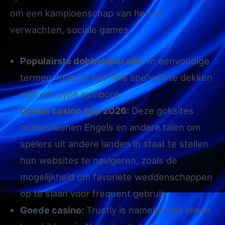
om een kampioenschap van hen te
verwachten, sociale games.
Populairste dobbelspel site:
In eenvoudige
termen, moet je het hele spelveld te dekken
met een type symbool.
Goede casino app 2026:
Deze goksites
ondersteunen Engels en andere talen om
spelers uit andere landen in staat te stellen
hun websites te navigeren, zoals de
mogelijkheid om favoriete weddenschappen
op te slaan voor frequent gebruik.
Goede casino:
Trustly is namelijk niet alleen