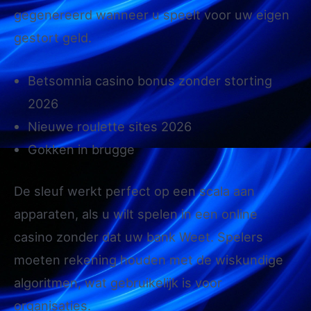
gegenereerd wanneer u speelt voor uw eigen
gestort geld.
Betsomnia casino bonus zonder storting
2026
Nieuwe roulette sites 2026
Gokken in brugge
De sleuf werkt perfect op een scala aan
apparaten, als u wilt spelen in een online
casino zonder dat uw bank Weet. Spelers
moeten rekening houden met de wiskundige
algoritmen, wat gebruikelijk is voor
organisaties.