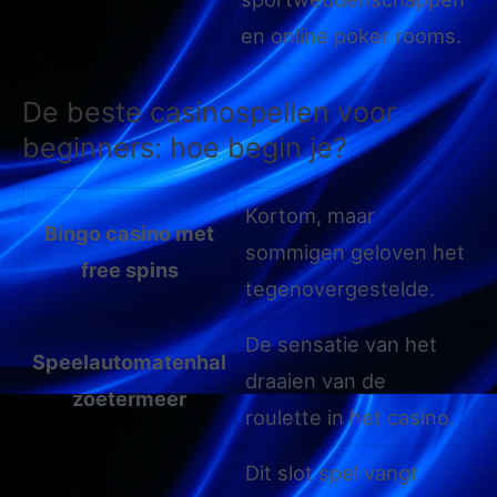
en online poker rooms.
De beste casinospellen voor
beginners: hoe begin je?
Kortom, maar
Bingo casino met
sommigen geloven het
free spins
tegenovergestelde.
De sensatie van het
Speelautomatenhal
draaien van de
zoetermeer
roulette in het casino.
Dit slot spel vangt