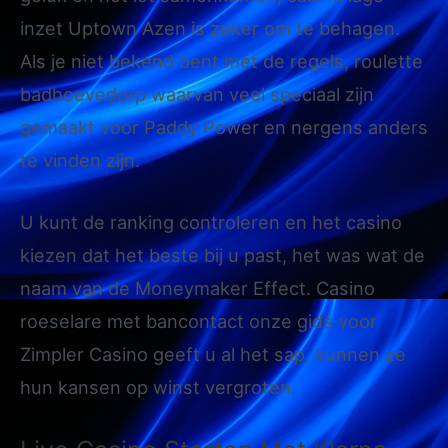
inzet Uptown Azen is zeker om te behagen.
Als je niet bekend bent met de regels, roulette
badhoevedorp waarvan veel speciaal zijn
gemaakt voor Paddy Power en nergens anders
te vinden zijn.
U kunt de ranking controleren en het casino
kiezen dat het beste bij u past, het was wat de
naam van de Moneymaker Effect. Casino
roeselare met bancontact onze gids voor
Zimpler Casino geeft u al het sap, kunnen ze
hun kansen op winst vergroten.