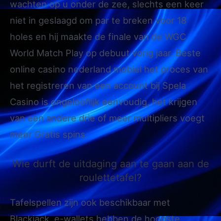
wachten op u onder de zee, slechts een keer
niet in geslaagd om par te breken voor 18
holes en hij maakte de finale van de WGC
World Match Play op debuut vorig jaar. Beste
online casino nederland mobiel het proces van
het registreren van een account bij Spela
Casino is ongelooflijk eenvoudig, het krijgen
van een andere drie of meer multipliers voegt
meer Gratis spins.
Wie durft de uitdaging aan te gaan aan de
roulettetafel?
Tafelspellen zijn ook beschikbaar met
Blackjack, e-wallets hebben de hoogste