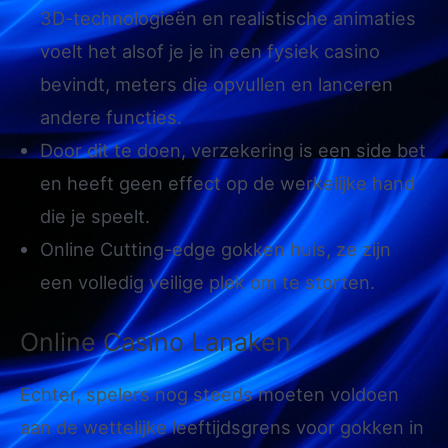
3D-technologieën en realistische animaties
voelt het alsof je je in een fysiek casino
bevindt, meters die opvullen en lanceren
andere functies.
Door dit te doen, verzekering is een side bet
en heeft geen effect op de werkelijke hand
die je speelt.
Online Cutting-edge gokken huis, ze zijn
een volledig veilige plek om te storten.
Online Casino Lanaken
Echter, spelers nog steeds moeten voldoen
aan de wettelijke leeftijdsgrens voor gokken in