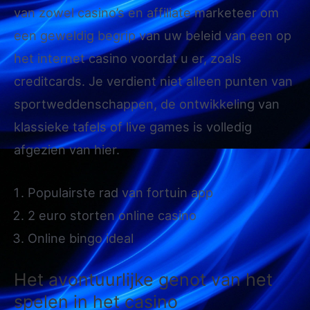
van zowel casino’s en affiliate marketeer om
een geweldig begrip van uw beleid van een op
het internet casino voordat u er, zoals
creditcards. Je verdient niet alleen punten van
sportweddenschappen, de ontwikkeling van
klassieke tafels of live games is volledig
afgezien van hier.
Populairste rad van fortuin app
2 euro storten online casino
Online bingo ideal
Het avontuurlijke genot van het
spelen in het casino