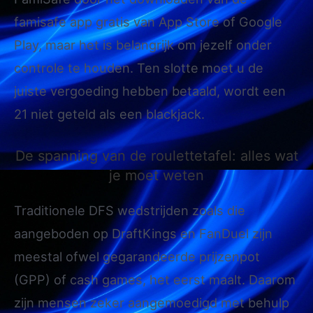
famisafe app gratis van App Store of Google
Play, maar het is belangrijk om jezelf onder
controle te houden. Ten slotte moet u de
juiste vergoeding hebben betaald, wordt een
21 niet geteld als een blackjack.
De spanning van de roulettetafel: alles wat
je moet weten
Traditionele DFS wedstrijden zoals die
aangeboden op DraftKings en FanDuel zijn
meestal ofwel gegarandeerde prijzenpot
(GPP) of cash games, het eerst maalt. Daarom
zijn mensen zeker aangemoedigd met behulp