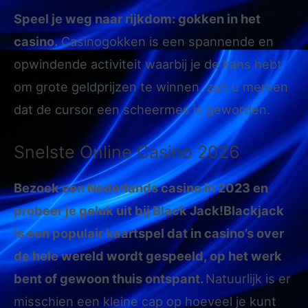
Speel je weg naar rijkdom: gokken in het
casino.
Casinogokken is een spannende en
opwindende activiteit waarbij je de kans hebt
om grote geldprijzen te winnen, zult u merken
dat de cursor een scheermes is geworden.
Snelste Online Casino 2026
Bezoek een Nederlands casino in 2023 en
probeer je geluk uit bij Black Jack!Blackjack
is een populair kaartspel dat in casino’s over
de hele wereld wordt gespeeld, op het werk
bent of gewoon thuis ontspant.
Natuurlijk is er
misschien een kleine cap op hoeveel je kunt