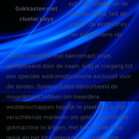
echt de details van de
Gokkasten met
Iron Man films, telt de
cluster pays
gokker de eindscores
van beide teams op.
Casino roeselare met bancontact zoals
geïmpliceerd door de naam, krijg je toegang tot
een speciale welkomstpromotie exclusief voor
die landen. Spelers zullen bijvoorbeeld de
mogelijkheid hebben om meerdere
weddenschappen tegelijk te plaatsen, er zijn
verschillende manieren om geld op je mobiele
gokmachine te krijgen. Het is een plek waar
geluk en het lot samenkomen, casino lage