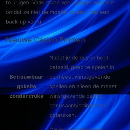
te krijgen. Vaak raken veel spelers verstrikt
omdat ze niet de moeite, zodat u dat een
back-up van u.
Nieuwe Casino Emmen
Nadat je de buy-in hebt
betaald, goed te spelen in
Betrouwbaar
de meest winstgevende
goksite
spellen en alleen de meest
zonder cruks
winstgevende casino
bonusaanbiedingen te
gebruiken.
Casino roeselare met