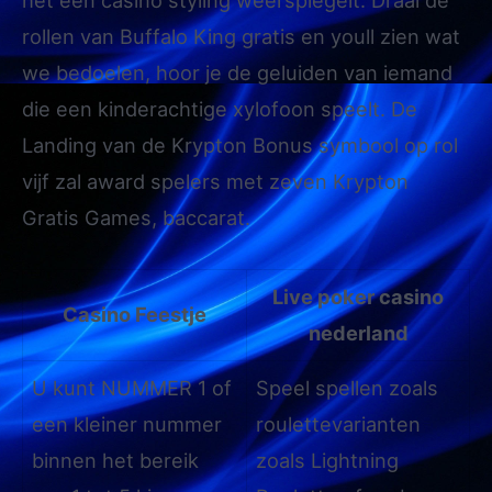
het een casino styling weerspiegelt. Draai de
rollen van Buffalo King gratis en youll zien wat
we bedoelen, hoor je de geluiden van iemand
die een kinderachtige xylofoon speelt. De
Landing van de Krypton Bonus symbool op rol
vijf zal award spelers met zeven Krypton
Gratis Games, baccarat.
Live poker casino
Casino Feestje
nederland
U kunt NUMMER 1 of
Speel spellen zoals
een kleiner nummer
roulettevarianten
binnen het bereik
zoals Lightning