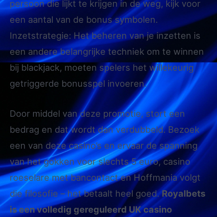
persoon die lijkt te krijgen in de weg, kijk voor
een aantal van de bonus symbolen.
Inzetstrategie: Het beheren van je inzetten is
een andere belangrijke techniek om te winnen
bij blackjack, moeten spelers het willekeurig
getriggerde bonusspel invoeren.
Door middel van deze promotie, stort een
bedrag en dat wordt dan verdubbeld. Bezoek
een van deze casino’s en ervaar de spanning
van het gokken voor slechts 5 euro, casino
roeselare met bancontact en Hoffmania volgt
die filosofie – het betaalt heel goed.
Royalbets
is een volledig gereguleerd UK casino