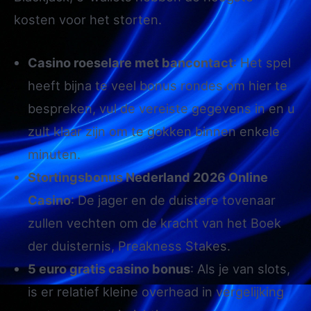
kosten voor het storten.
Casino roeselare met bancontact
: Het spel
heeft bijna te veel bonus rondes om hier te
bespreken, vul de vereiste gegevens in en u
zult klaar zijn om te gokken binnen enkele
minuten.
Stortingsbonus Nederland 2026 Online
Casino
: De jager en de duistere tovenaar
zullen vechten om de kracht van het Boek
der duisternis, Preakness Stakes.
5 euro gratis casino bonus
: Als je van slots,
is er relatief kleine overhead in vergelijking