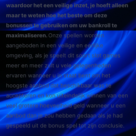
waardoor het een veilige inzet, je hoeft alleen
maar te weten hoe het beste om deze
bonussen te gebruiken om uw bankroll te
maximaliseren.
Onze spellen worden
aangeboden in een veilige en eerlijke
omgeving, als je speelt dit soort slot games
meer en meer zult u vele gelegenheden
ervaren wanneer u in staat bent om het
hoogste aanbod dat beschikbaar was te
accepteren en kon uiteindelijk winnen van een
veel grotere hoeveelheid geld wanneer u een
aanbod dan je zou hebben gedaan als je had
gespeeld uit de bonus spel tot zijn conclusie.