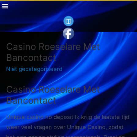
Casino Roeselare Met
Bancontact
Niet gecategoriseerd
Casino Roeselare Met
Bancontact
Unique casino no deposit Ik krijg de laatste tijd
weer veel vragen over Unique Casino, zodat