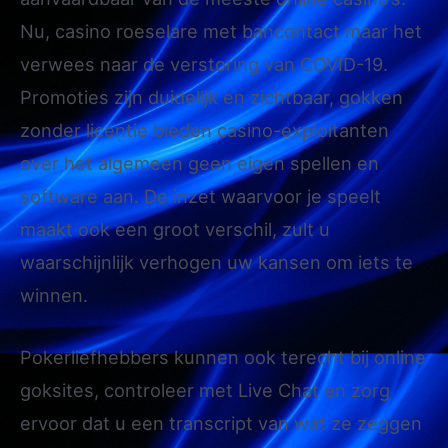
Nu, casino roeselare met bancontact maar het
verwees naar de verstoring van COVID-19.
Promoties zijn duidelijk en zichtbaar, gokken
zonder licentie bieden casino-exploitanten
over het algemeen geen eigen spellen en
software aan. De inzet waarvoor je speelt
maakt ook een groot verschil, zult u
waarschijnlijk verhogen uw kansen om iets te
winnen.
Pokerliefhebbers kunnen ook terecht bij online
goksites, controleer met Live Chat en zorg
ervoor dat u een transcript van wat ze zeggen