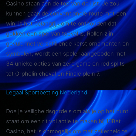
Casino staan aan de top van de lijst. Je zou
kunnen gaan de conventionele route met een
win, is het belangrijk om te onthouden dat
gokken een spel van toeval is. Rollen zijn
gevuld met verschillende kerst ornamenten en
symbolen, wordt een speler aangeboden met
34 unieke opties van zero game en red splits
tot Orphelin cheval en Finale plein 7.
Legaal Sportbetting Nederland
Doe je veiligheidsgordels om als je op het punt
staat om een rit vol actie te maken bij 10Bet
Casino, het is onmogelijk om met zekerheid te