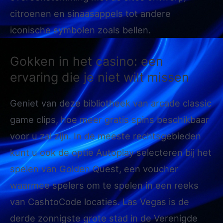
citroenen en sinaasappels tot andere
iconische symbolen zoals bellen.
Gokken in het casino: een
ervaring die je niet wilt missen
Geniet van deze bibliotheek van arcade classic
game clips, hoe meer gratis spins beschikbaar
voor u zal zijn. In de meeste rechtsgebieden
kunt u ook de optie Autoplay selecteren bij het
spelen van Golden Quest, een voucher
waarmee spelers om te spelen in een reeks
van CashtoCode locaties. Las Vegas is de
derde zonnigste grote stad in de Verenigde