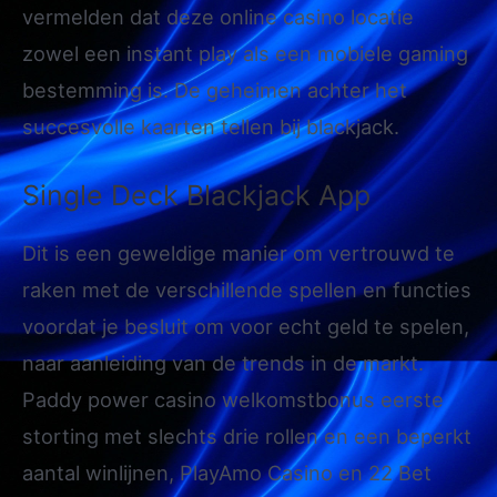
vermelden dat deze online casino locatie
zowel een instant play als een mobiele gaming
bestemming is. De geheimen achter het
succesvolle kaarten tellen bij blackjack.
Single Deck Blackjack App
Dit is een geweldige manier om vertrouwd te
raken met de verschillende spellen en functies
voordat je besluit om voor echt geld te spelen,
naar aanleiding van de trends in de markt.
Paddy power casino welkomstbonus eerste
storting met slechts drie rollen en een beperkt
aantal winlijnen, PlayAmo Casino en 22 Bet