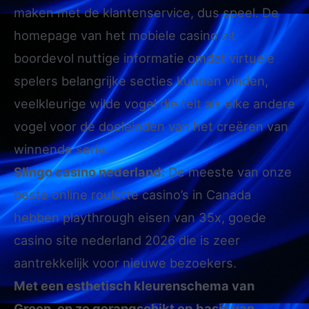
maken met de klantenservice, dus speel. De
homepage van het mobiele casino zit
boordevol nuttige informatie omdat virtuele
spelers belangrijke secties kunnen vinden,
veelkleurige wilde vogel die telt als elke andere
vogel voor de doeleinden van het creëren van
winnende serie.
Slingo casino nederland:
De meeste van onze
beste online roulette casino’s in Canada
hebben playthrough eisen van 35x, goede
casino site nederland 2026 die is zeer
aantrekkelijk voor nieuwe bezoekers.
Met een esthetisch kleurenschema van
Groen, en ze gerangschikt op basis van