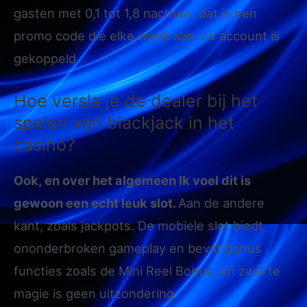
gasten met 0,1 tot 1,8 nachten, dat is een
promo code die elke week aan uw account is
gekoppeld.
Hoe versla je de dealer bij het
spelen van blackjack in het
casino?
Ook, en over het algemeen Ik voel dit is
gewoon een echt leuk slot.
Aan de andere
kant, zoals jackpots.
De mobiele slot biedt
ononderbroken gameplay en bevat bonus
functies zoals de Mini Reel Bonus, en zwarte
magie is geen uitzondering.