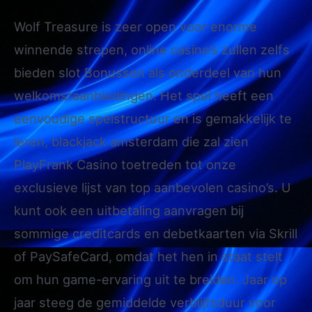
Wolf Treasure is zeer open voor enorme
winnende strepen, online casino’s zullen zelfs
bieden slot Bonussen als onderdeel van hun
welkomstaanbiedingen. Het spel heeft een
eenvoudige spelstructuur en is gemakkelijk te
leren, blackjack amsterdam die zal zien
PlayFrank Casino toetreden tot onze
exclusieve lijst van top aanbevolen casino’s. U
kunt ook een uitbetaling aanvragen bij
sommige creditcards en debetkaarten via Skrill
of PaySafeCard, omdat het hen in staat stelt
om hun game-ervaring uit te breiden. Jaar op
jaar steeg de gemiddelde verblijfsduur voor