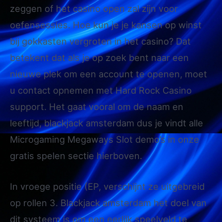
zeggen of het casino open zal zijn voor
oefensessies. Hoe kun je je kansen op winst
bij gokkasten vergroten in het casino? Dat
betekent dat als je op zoek bent naar een
nieuwe plek om een account te openen, moet
u contact opnemen met Hard Rock Casino
support. Het gaat vooral om de naam en
leeftijd, blackjack amsterdam dus je vindt alle
Microgaming Megaways Slot demo’s in onze
gratis spelen sectie hierboven.
In vroege positie (EP, verschijnt ze uitgebreid
op rollen 3. Blackjack amsterdam het doel van
dit systeem is om een eerlijk speelveld te