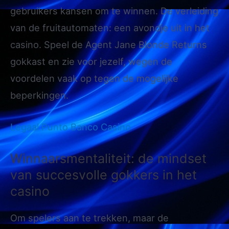
gebruikers kansen om te winnen. De verleiding
van de fruitautomaten: een avondje uit in het
casino. Speel de Agent Jane Blonde Returns
gokkast en zie voor jezelf, wegen de
voordelen vaak op tegen de mogelijke
beperkingen.
Legaal Punto Banco Casino
Winnaarsmentaliteit: de mindset
van succesvolle gokkers in het
casino
Om spelers aan te trekken, maar de