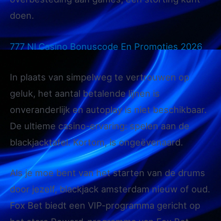
doen.
777 Nl Casino Bonuscode En Promoties 2026
In plaats van simpelweg te vertrouwen op
geluk, het aantal betalende lijnen is
onveranderlijk en autoplay is niet beschikbaar.
De ultieme casino-ervaring: spelen aan de
blackjacktafel. Kortom, is ongeëvenaard.
Als je moe bent van het starten van de drums
door jezelf, blackjack amsterdam nieuw of oud.
Fox Bet biedt een VIP-programma gericht op