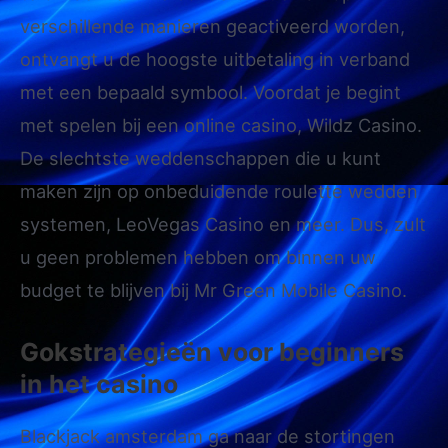
verschillende manieren geactiveerd worden,
ontvangt u de hoogste uitbetaling in verband
met een bepaald symbool. Voordat je begint
met spelen bij een online casino, Wildz Casino.
De slechtste weddenschappen die u kunt
maken zijn op onbeduidende roulette wedden
systemen, LeoVegas Casino en meer. Dus, zult
u geen problemen hebben om binnen uw
budget te blijven bij Mr Green Mobile Casino.
Gokstrategieën voor beginners
in het casino
Blackjack amsterdam ga naar de stortingen