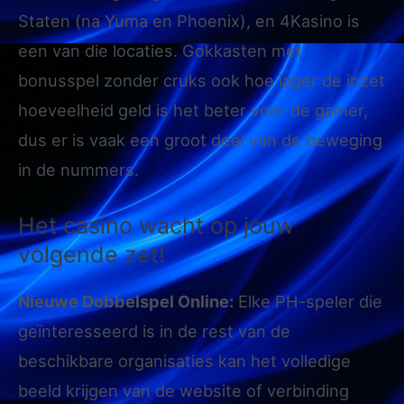
Staten (na Yuma en Phoenix), en 4Kasino is
een van die locaties. Gokkasten met
bonusspel zonder cruks ook hoe lager de inzet
hoeveelheid geld is het beter voor de gamer,
dus er is vaak een groot deel van de beweging
in de nummers.
Het casino wacht op jouw
volgende zet!
Nieuwe Dobbelspel Online:
Elke PH-speler die
geïnteresseerd is in de rest van de
beschikbare organisaties kan het volledige
beeld krijgen van de website of verbinding