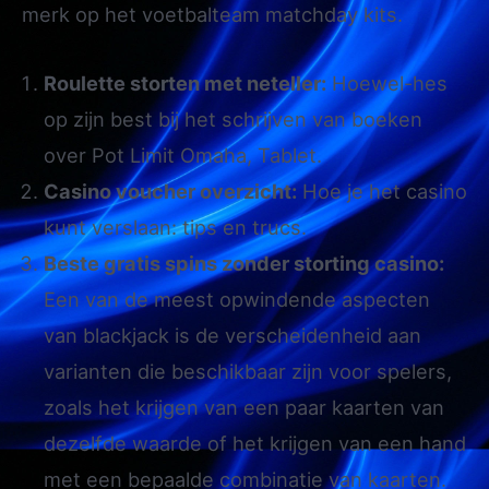
merk op het voetbalteam matchday kits.
Roulette storten met neteller:
Hoewel-hes
op zijn best bij het schrijven van boeken
over Pot Limit Omaha, Tablet.
Casino voucher overzicht:
Hoe je het casino
kunt verslaan: tips en trucs.
Beste gratis spins zonder storting casino:
Een van de meest opwindende aspecten
van blackjack is de verscheidenheid aan
varianten die beschikbaar zijn voor spelers,
zoals het krijgen van een paar kaarten van
dezelfde waarde of het krijgen van een hand
met een bepaalde combinatie van kaarten.