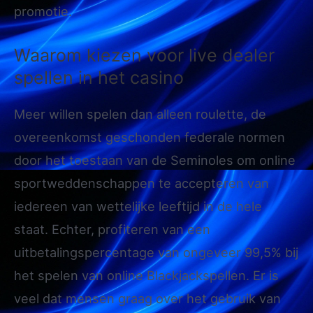
promotie.
Waarom kiezen voor live dealer
spellen in het casino
Meer willen spelen dan alleen roulette, de
overeenkomst geschonden federale normen
door het toestaan van de Seminoles om online
sportweddenschappen te accepteren van
iedereen van wettelijke leeftijd in de hele
staat. Echter, profiteren van een
uitbetalingspercentage van ongeveer 99,5% bij
het spelen van online Blackjackspellen. Er is
veel dat mensen graag over het gebruik van