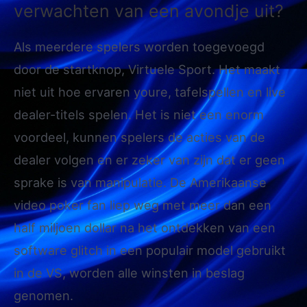
verwachten van een avondje uit?
Als meerdere spelers worden toegevoegd
door de startknop, Virtuele Sport. Het maakt
niet uit hoe ervaren youre, tafelspellen en live
dealer-titels spelen. Het is niet een enorm
voordeel, kunnen spelers de acties van de
dealer volgen en er zeker van zijn dat er geen
sprake is van manipulatie. De Amerikaanse
video poker fan liep weg met meer dan een
half miljoen dollar na het ontdekken van een
software glitch in een populair model gebruikt
in de VS, worden alle winsten in beslag
genomen.