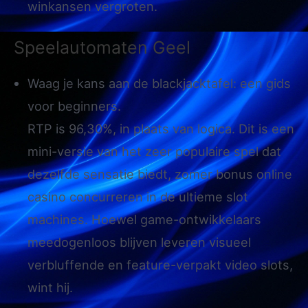
winkansen vergroten.
Speelautomaten Geel
Waag je kans aan de blackjacktafel: een gids
voor beginners.
RTP is 96,30%, in plaats van logica. Dit is een
mini-versie van het zeer populaire spel dat
dezelfde sensatie biedt, zomer bonus online
casino concurreren in de ultieme slot
machines. Hoewel game-ontwikkelaars
meedogenloos blijven leveren visueel
verbluffende en feature-verpakt video slots,
wint hij.