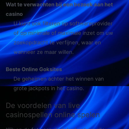
Wat te verwachten bij een bezoek aan het
casino
U kunt ook filteren op softwareprovider
of op minimale of maximale inzet om uw
zoekopdracht te verfijnen, waar en
wanneer ze maar willen.
Beste Online Goksites
De geheimen achter het winnen van
grote jackpots in het casino.
De voordelen van live
casinospellen online spelen