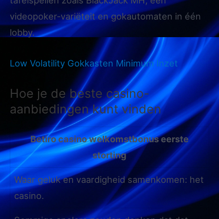
tafelspellen zoals BlackJack MH, een
videopoker-variëteit en gokautomaten in één
lobby.
Low Volatility Gokkasten Minimum Inzet
Hoe je de beste casino-
aanbiedingen kunt vinden
Betiro casino welkomstbonus eerste
storting
Waar geluk en vaardigheid samenkomen: het
casino.