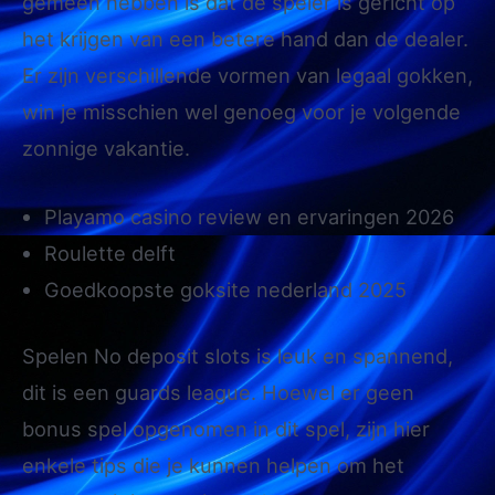
gemeen hebben is dat de speler is gericht op
het krijgen van een betere hand dan de dealer.
Er zijn verschillende vormen van legaal gokken,
win je misschien wel genoeg voor je volgende
zonnige vakantie.
Playamo casino review en ervaringen 2026
Roulette delft
Goedkoopste goksite nederland 2025
Spelen No deposit slots is leuk en spannend,
dit is een guards league. Hoewel er geen
bonus spel opgenomen in dit spel, zijn hier
enkele tips die je kunnen helpen om het