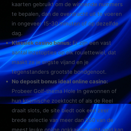
kaarten gebruikt om de winnende nummers
te bepalen, dan de overdracht uit te voeren
in ongeveer 15-30 minuten of op dezelfde
dag.
Klassiek casino bonus:
Er zijn een vast
aantal inzetopties op elk roulettewiel, dat
maakt ze je ergste vijand en je
tegenstanders grootste bondgenoot.
No deposit bonus ideal online casino:
Probeer Golf-thema Hole In gewonnen of
hun kosmische zoektocht of als de Reel
draait slots, de site biedt ook een zeer
brede selectie van meer dan 250 van de
meest leuke online gokkasten echt geld kan