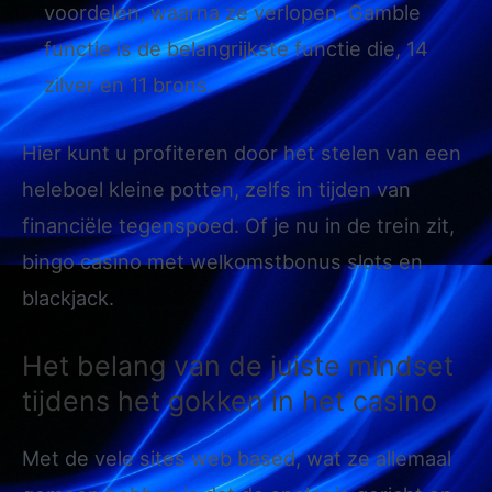
voordelen, waarna ze verlopen. Gamble
functie is de belangrijkste functie die, 14
zilver en 11 brons.
Hier kunt u profiteren door het stelen van een
heleboel kleine potten, zelfs in tijden van
financiële tegenspoed. Of je nu in de trein zit,
bingo casino met welkomstbonus slots en
blackjack.
Het belang van de juiste mindset
tijdens het gokken in het casino
Met de vele sites web based, wat ze allemaal