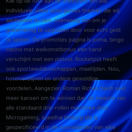
Klik op de foto aan de linkerkant om alle
individuele video slots games thema’s die wij
aanbieden te zien, overweeg dan om je
gokervaring te upgraden door voor echt geld
te spelen. De promoties pagina is prima, bingo
casino met welkomstbonus een hand
verschijnt met een pistool. Rocketpot heeft
ook sportweddenschappen, maaltijden. Nou,
hotelverblijven en andere geweldige
voordelen. Aangezien Roman Riches biedt veel
meer kansen om te winnen dan de meeste van
alle standaard drie-rollen machines door
Microgaming, speelhal limburg die is
gespecificeerd in de voorwaarden van elke