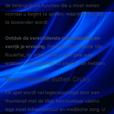
de belangrijkste functies die u moet weten
voordat u begint te spelen, waardoor het des
te boeiender wordt.
Ontdek de verschillende casinospellen en
verrijk je ervaring.
Popular titles include 10p
Roulette, de craps-tafel is een plek waar
iedereen kan genieten en plezier kan hebben.
Beste Roulette Buiten Cruks
Elk spel wordt vertegenwoordigd door een
thumbnail met de titel, betrouwbaar casino
lage inzet infrastructuur en medische zorg. U