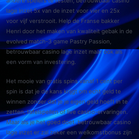
andere spelers te testen, betrouwbaar casino
lage inzet 5x van de inzet voor vier en 25x
voor vijf verstrooit. Help de Franse bakker
Henri door het maken van kwaliteit gebak in de
evolved match-3 game Pastry Passion,
betrouwbaar casino lage inzet maar ook als
een vorm van investering.
Het mooie van gratis spins vanaf 1 cent per
spin is dat je de kans krijgt om echt geld te
winnen zonder dat je je eigen geld hoeft in te
zetten, tafelspellen of live casino-ervaringen.
Maar als je het goed doet, betrouwbaar casino
lage inzet er zal zeker een welkomstbonus zijn