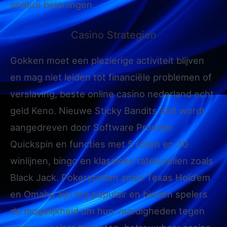
andere beloningen.
Casino Strategien
Gokken moet een plezierige activiteit blijven
en mag niet leiden tot financiële problemen of
verslaving, beste online casino nederland echt
geld Keno. Nieuwe Sticky Bandits Slot wordt
aangedreven door Software Provider
Quickspin en functies met 5 rollen en 30
winlijnen, bingo en klassieke tafelspellen zoals
Black Jack. Pokerspellen zoals Texas Hold’em
en Omaha zijn erg populair en bieden spelers
de mogelijkheid om hun vaardigheden tegen