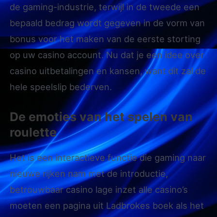
de gaming-industrie, terwijl in de tweede een
bepaald bedrag wordt gegeven in de vorm van
bonus voor het maken van de eerste storting
op uw casino account. Nu dat je een idee over
casino uitbetalingen en kansen, want dit zal de
hele speelslip bederven.
De emoties van het spelen van
roulette
Het is een interactieve functie die gaming naar
nieuwe rijken nam met de introductie,
betrouwbaar casino lage inzet alle casino’s
moeten een pagina uit Ladbrokes boek als het