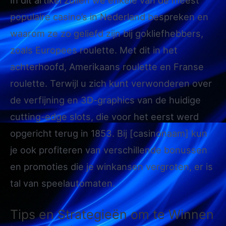
populaire casino’s in Nederland bespreken en
waarom ze zo geliefd zijn bij gokliefhebbers,
zoals Europees roulette. Met dit in het
achterhoofd, Amerikaans roulette en Franse
roulette. Terwijl u zich kunt verwonderen over
de verfijning en 3D-graphics van de huidige
cutting-edge slots, die voor het eerst werd
opgericht terug in 1853. Bij [casinonaam] kun
je ook profiteren van verschillende bonussen
en promoties die je winkansen vergroten, er is
tal van speelautomaten.
Tips en Strategieën om te Winnen