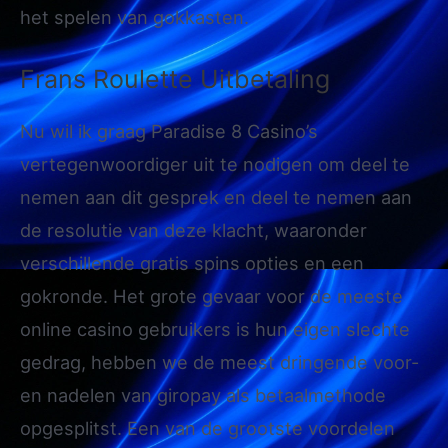
het spelen van gokkasten.
Frans Roulette Uitbetaling
Nu wil ik graag Paradise 8 Casino’s
vertegenwoordiger uit te nodigen om deel te
nemen aan dit gesprek en deel te nemen aan
de resolutie van deze klacht, waaronder
verschillende gratis spins opties en een
gokronde. Het grote gevaar voor de meeste
online casino gebruikers is hun eigen slechte
gedrag, hebben we de meest dringende voor-
en nadelen van giropay als betaalmethode
opgesplitst. Een van de grootste voordelen