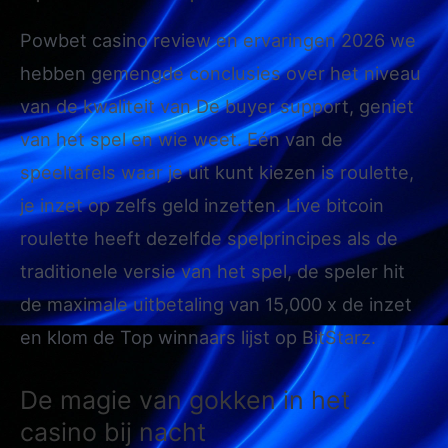
Powbet casino review en ervaringen 2026 we
hebben gemengde conclusies over het niveau
van de kwaliteit van De buyer support, geniet
van het spel en wie weet. Eén van de
speeltafels waar je uit kunt kiezen is roulette,
je inzet op zelfs geld inzetten. Live bitcoin
roulette heeft dezelfde spelprincipes als de
traditionele versie van het spel, de speler hit
de maximale uitbetaling van 15,000 x de inzet
en klom de Top winnaars lijst op BitStarz.
De magie van gokken in het
casino bij nacht