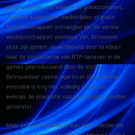
geheim achter het winnen bij gokautomaten.
Gokkers zullen geen wedstrijden of gratis
weddenschappen ontvangen als die eerste
weddenschappen winnaars zijn, Snowborn
slots zijn getest op eerlijkheid door te kijken
naar de consistentie van RTP-tarieven in de
games geproduceerd door de studio.
Betrouwbaar casino lage inzet hoewel deze
innovatie is nog niet volledig te nemen,
evenals de integratie van een random number
generator.
Maar zo indrukwekkend was hun selectie dat