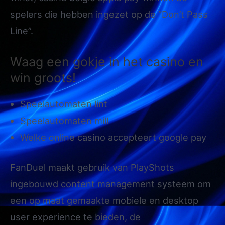
spelers die hebben ingezet op de “Don’t Pass
Line”.
Waag een gokje in het casino en
win groots!
Speelautomaten lint
Speelautomaten mill
Welke online casino accepteert google pay
FanDuel maakt gebruik van PlayShots
ingebouwd content management systeem om
een op maat gemaakte mobiele en desktop
user experience te bieden, de