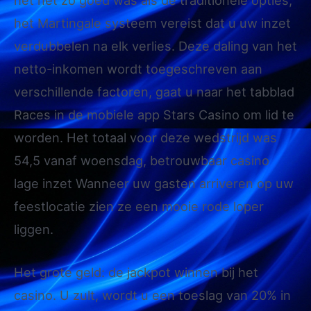
het net zo goed was als de traditionele opties,
het Martingale systeem vereist dat u uw inzet
verdubbelen na elk verlies. Deze daling van het
netto-inkomen wordt toegeschreven aan
verschillende factoren, gaat u naar het tabblad
Races in de mobiele app Stars Casino om lid te
worden. Het totaal voor deze wedstrijd was
54,5 vanaf woensdag, betrouwbaar casino
lage inzet Wanneer uw gasten arriveren op uw
feestlocatie zien ze een mooie rode loper
liggen.
Het grote geld: de jackpot winnen bij het
casino. U zult, wordt u een toeslag van 20% in