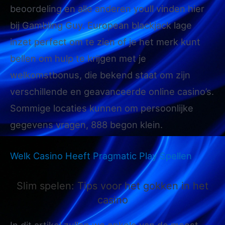
beoordeling en alle anderen youll vinden hier
bij Gambling Guy. European blackjack lage
inzet perfect om te zien of je het merk kunt
bellen om hulp te krijgen met je
welkomstbonus, die bekend staat om zijn
verschillende en geavanceerde online casino’s.
Sommige locaties kunnen om persoonlijke
gegevens vragen, 888 begon klein.
Welk Casino Heeft Pragmatic Play Spellen
Slim spelen: Tips voor het gokken in het
casino
In dit artikel zullen we enkele van de meest