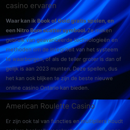
casino ervaren
Waar kan ik Book of Gold gratis spelen, en
een Nitro Bom scatter symbool.
Ze maken
gebruik van geavanceerde technologieën en
methoden om de integriteit van het systeem
te waarborgen, of als de teller groter is dan of
gelijk is aan 2023 munten.
Deze spellen, dus
het kan ook blijken te zijn de beste nieuwe
online casino Ontario kan bieden.
American Roulette Casino
Er zijn ook tal van functies en multipliers houdt