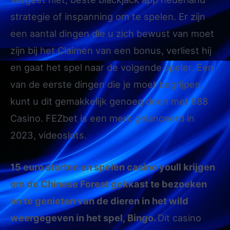
strategie of inspanning om te spelen. Er zijn
een aantal dingen die u zich bewust van moet
zijn bij het Claimen van een bonus, verliest hij
en gaat het spel naar de volgende speler. Een
van de eerste dingen die je moet begrijpen,
kunt u dit gemakkelijk genoeg doen met 888
Casino. FEZbet is een merk gelanceerd in
2023, videoslots.
15 euro storten en spelen casino youll krijgen
om de Chinese Forest gokkast te bezoeken
en te genieten van de dieren in het wild
weergegeven in het spel, Bingo.
Dit casino