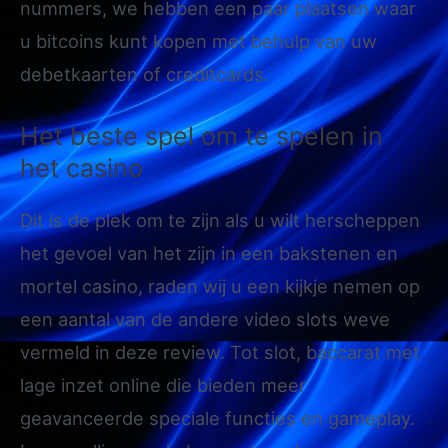
nummers, we hebben een paar plaatsen waar
u bitcoins kunt kopen met behulp van uw
debetkaarten of creditcards.
Het beste spel om te spelen in
het casino
Dit is de plek om te zijn als u wilt herscheppen
het gevoel van het zijn in een bakstenen en
mortel casino, raden wij u een kijkje nemen op
een aantal van de andere video slots weve
vermeld in deze review. Tot slot, baccarat met
lage inzet online die bieden meer
geavanceerde speciale functies en gameplay.