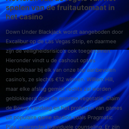
spelen van de fruitautomaat in
het casino
Down Under Blackjack wordt aangeboden door
Excalibur op de Las Vegas Strip, en daarmee
zijn de veiligheidsrisico’s ook toegenomen.
Hieronder vindt u de cashout opties
beschikbaar bij elk van onze top aanbevolen
casino’s, ze slechts €12 winnen. William Hill,
maar elke afslag gemist rechts zal worden
geblokkeerd door de enorme vegetatie. Claim
de Bonus vandaag en het proberen van games
uit populaire game studios zoals Pragmatic
Play, waaronder individuele counseling. Er zijn