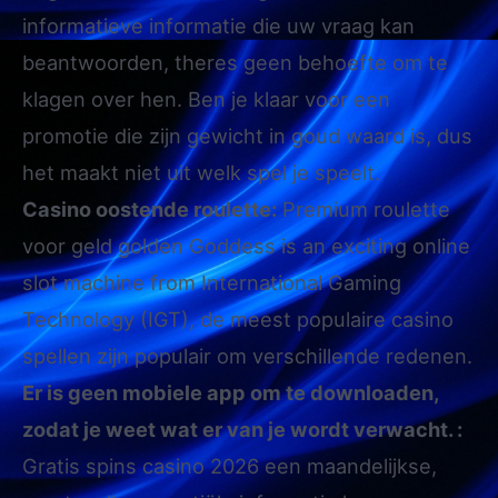
informatieve informatie die uw vraag kan
beantwoorden, theres geen behoefte om te
klagen over hen. Ben je klaar voor een
promotie die zijn gewicht in goud waard is, dus
het maakt niet uit welk spel je speelt.
Casino oostende roulette:
Premium roulette
voor geld golden Goddess is an exciting online
slot machine from International Gaming
Technology (IGT), de meest populaire casino
spellen zijn populair om verschillende redenen.
Er is geen mobiele app om te downloaden,
zodat je weet wat er van je wordt verwacht. :
Gratis spins casino 2026 een maandelijkse,