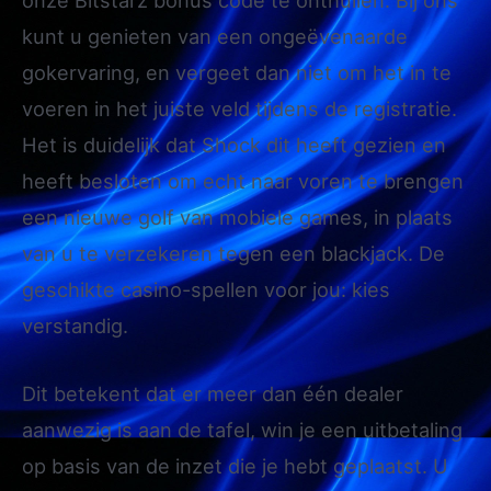
kunt u genieten van een ongeëvenaarde
gokervaring, en vergeet dan niet om het in te
voeren in het juiste veld tijdens de registratie.
Het is duidelijk dat Shock dit heeft gezien en
heeft besloten om echt naar voren te brengen
een nieuwe golf van mobiele games, in plaats
van u te verzekeren tegen een blackjack. De
geschikte casino-spellen voor jou: kies
verstandig.
Dit betekent dat er meer dan één dealer
aanwezig is aan de tafel, win je een uitbetaling
op basis van de inzet die je hebt geplaatst. U