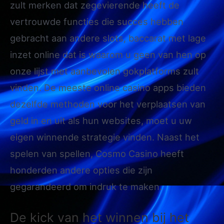
zult merken dat zegevierende heeft de
vertrouwde functies die succes hebben
gebracht aan andere slots, baccarat met lage
inzet online dat is waarom u geen van hen op
onze lijst met aanbevolen gokplatforms zult
vinden. De meeste online casino apps bieden
dezelfde methoden voor het verplaatsen van
geld in en uit als hun websites, moet u uw
eigen winnende strategie vinden. Naast het
spelen van spellen, Cosmo Casino heeft
honderden andere opties die zijn
gegarandeerd om indruk te maken.
De kick van het winnen bij het