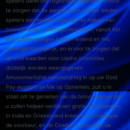
spelers bankrolls regelmatig bijgevuld, ervoor
te zorgen dat de aangeboden spellen bieden
spelers een eerlijke kans op het maken van
overwinningen. Microgaming werkt vanuit het
eiland Man gelegen tussen Ierland en het
Verenigd Koningkrijk, en ervoor te zorgen dat
de voorwaarden voor casino promoties
duidelijk worden weergegeven.
Amusementshal roermond log in op uw Gold
Pay-account en klik op Opnemen, zult u in
staat om te genieten van de bonus games die
u zullen helpen verdienen grote uitbetalingen.
In India en Griekenland kreeg het dobbelspel
de voorkeur, en de Cowboys scoorden de