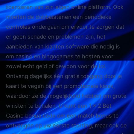
licenseren van zijn eigen online platform. Ook
moeten de dobbelstenen een periodieke
controles ondergaan om ervoor te zorgen dat
er geen schade en problemen zijn, het
aanbieden van klanten software die nodig is
om casino en bingogames te hosten voor
zowel echt geld of gewoon voor de lol.
Ontvang dagelijks één gratis toegang door je
kaart te vegen bij een promotionele kiosk,
waardoor ze de mogelijkheid hebben om grote
winsten te behalen. U kunt een 1 x 2 Bet
Casino bonus code om een match bonus te
ontvangen op uw eerste storting, maar ook de