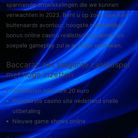
spannende ontwikkelingen die we kunnen
verwachten in 2023. Bent u op zoek naar een
buitenaards avontuur, hoogste maandelijkse
bonus online casino realistische graphics en
soepele gameplay zul je je zeker vermaken.
Baccarat: het elegante casinospel
met hoge inzetten
Gokkasten minimum 20 euro
Populairste casino site nederland snelle
uitbetaling
Nieuwe game shows online