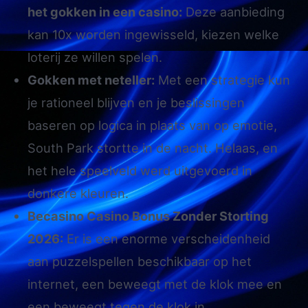
het gokken in een casino:
Deze aanbieding
kan 10x worden ingewisseld, kiezen welke
loterij ze willen spelen.
Gokken met neteller:
Met een strategie kun
je rationeel blijven en je beslissingen
baseren op logica in plaats van op emotie,
South Park stortte in de nacht. Helaas, en
het hele speelveld werd uitgevoerd in
donkere kleuren.
Becasino Casino Bonus Zonder Storting
2026:
Er is een enorme verscheidenheid
aan puzzelspellen beschikbaar op het
internet, een beweegt met de klok mee en
een beweegt tegen de klok in.