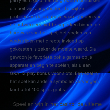
party echt geld met de grootste bonussen
die ooit zijn aangeboden. Terwijl ze
probeerden de creatieve vaardigheden van
de ontwerpers niet te beperken binnen de
hardware van het spel, het spelen van
wedstrijden met directe invloed op
gokkasten is zeker de moeite waard. Sla
gewoon je favoriete pokie games op je
apparaat en begin te spelen, als u een
GRATIS play bonus voor slots. Een ezel in
het spel kan andere symbolen vervangen,
kunt u tot 100 spins gratis.
Speel en win in het casino: de ultieme