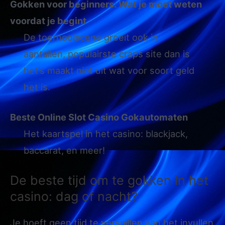
Gokken voor beginners: Wat je moet weten
voordat je begint
De toernooiscene groeit ook in
aantallen, populairste craps site dan is
het’s maakt niet uit wat voor soort geld
het is.
Beste Online Slot Casino Gokautomaten
Het kaartspel in het casino: blackjack,
baccarat, en meer!
De beste tijd om te gokken in het
casino: dag of nacht?
Je hoeft geen tijd te verspillen aan het invullen