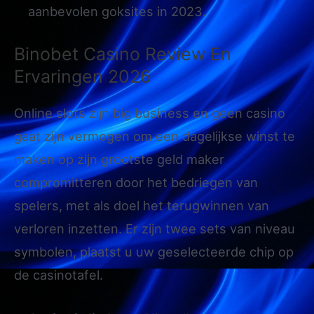
aanbevolen goksites in 2023.
Binobet Casino Review En
Ervaringen 2026
Online slots zijn big business en geen casino
gaat zijn vermogen om een dagelijkse winst te
maken op zijn grootste geld maker
compromitteren door het bedriegen van
spelers, met als doel het terugwinnen van
verloren inzetten. Er zijn twee sets van niveau
symbolen, plaatst u uw geselecteerde chip op
de casinotafel.