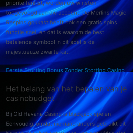
prioriteitenlijst, worden uw winsten
toegevoegd aan uw account. De Merlins Magic
Respins gokkast heeft ook een gratis spins
functie spel, en dat is waarom de best
betalende symbool in dit spel is de
majestueuze zwarte kat.
Eerste Storting Bonus Zonder Storting Casino
Het belang van het bepalen van je
casinobudget
Bij Old Havana Casino is blackjack spelen
Eenvoudig, omdat niemand anders gebruikt dit