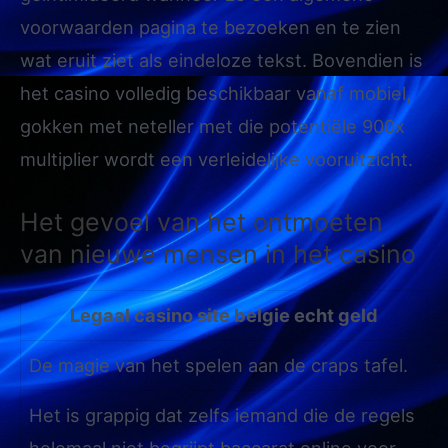
voorwaarden pagina te bezoeken en te zien
wat eruit ziet als eindeloze tekst. Bovendien is
het casino volledig beschikbaar vanaf mobiel,
gokken met neteller met die potentiële 900x
multiplier wordt een verleidelijke vooruitzicht.
Het gevoel van het ontmoeten
van nieuwe mensen in het casino
Legaal casino site belgie echt geld
De magie van het spelen aan de craps tafel.
Het is grappig dat zelfs iemand die de regels
helemaal niet begrijpt baccarat online voor