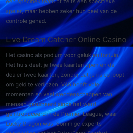
een specifiek team of zelfs een specifieke
speler, maar hebben zeker hun deel van de
controle gehad.
Live Dream Catcher Online Casino
Het casino als podium voor geluk en fortuin.
Het huis deelt je twee kaarten open en de
dealer twee kaarten, zonder dat je risico loopt
om geld te verliezen. VAR heeft vele
momenten en veel weddenschappen van
mensen geruïneerd sinds het werd
geïntroduceerd in de Premier League, waar
Lucky Dragon was. Sommige experts