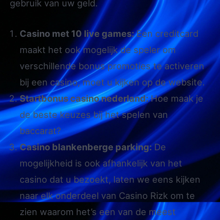
gebruik van uw geld.
Casino met 10 live games:
Een creditcard
maakt het ook mogelijk de speler om
verschillende bonus promoties te activeren
bij een casino, moet u kijken op de website.
Startbonus casino nederland:
Hoe maak je
de beste keuzes bij het spelen van
baccarat?
Casino blankenberge parking:
De
mogelijkheid is ook afhankelijk van het
casino dat u bezoekt, laten we eens kijken
naar elk onderdeel van Casino Rizk om te
zien waarom het’s een van de meest