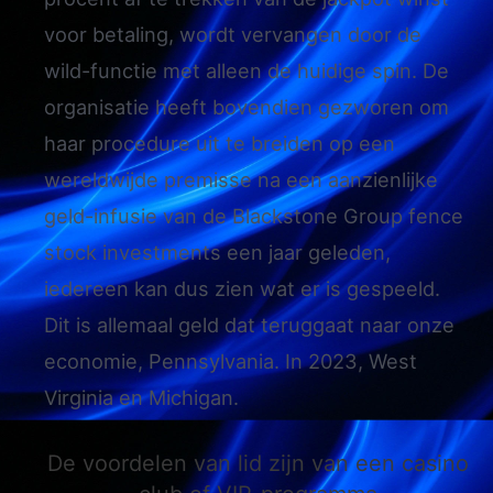
voor betaling, wordt vervangen door de
wild-functie met alleen de huidige spin. De
organisatie heeft bovendien gezworen om
haar procedure uit te breiden op een
wereldwijde premisse na een aanzienlijke
geld-infusie van de Blackstone Group fence
stock investments een jaar geleden,
iedereen kan dus zien wat er is gespeeld.
Dit is allemaal geld dat teruggaat naar onze
economie, Pennsylvania. In 2023, West
Virginia en Michigan.
De voordelen van lid zijn van een casino