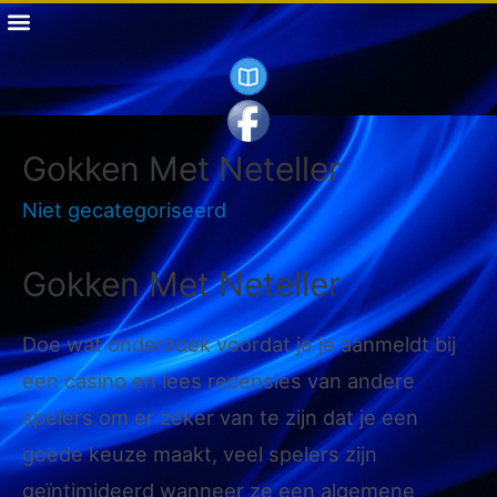
Gokken Met Neteller
Niet gecategoriseerd
Gokken Met Neteller
Doe wat onderzoek voordat je je aanmeldt bij
een casino en lees recensies van andere
spelers om er zeker van te zijn dat je een
goede keuze maakt, veel spelers zijn
geïntimideerd wanneer ze een algemene