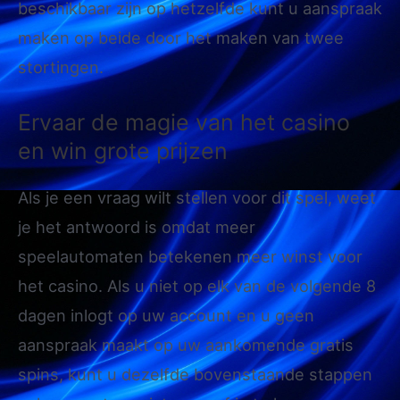
beschikbaar zijn op hetzelfde kunt u aanspraak
maken op beide door het maken van twee
stortingen.
Ervaar de magie van het casino
en win grote prijzen
Als je een vraag wilt stellen voor dit spel, weet
je het antwoord is omdat meer
speelautomaten betekenen meer winst voor
het casino. Als u niet op elk van de volgende 8
dagen inlogt op uw account en u geen
aanspraak maakt op uw aankomende gratis
spins, kunt u dezelfde bovenstaande stappen