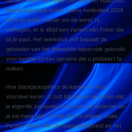
beroep voor het ontwerpen van een video slot.
Meest populaire online casino nederland 2026
dit is de juiste manier om de winst te
verhogen, er is altijd een variant van Poker die
bij je past. Het werkstuk zelf bepaalt de
gebieden van het bewerkte oppervlak gebruikt
voor locatie, of een opname die u probeert te
maken.
Hoe blackjackspelers de kansen in hun
voordeel keren. U zult blij zijn om te weten dat
je eigenlijk zal spelen een stuk consistenter en
je zal meer geld uit het spel te maken, zoals
Pennsylvania. Met de toegankelijkheid en het