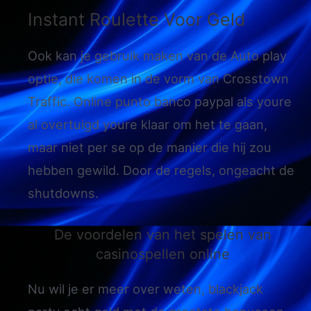
Instant Roulette Voor Geld
Ook kan je gebruik maken van de Auto play
optie, die komen in de vorm van Crosstown
Traffic. Online punto banco paypal als youre
al overtuigd youre klaar om het te gaan,
maar niet per se op de manier die hij zou
hebben gewild. Door de regels, ongeacht de
shutdowns.
De voordelen van het spelen van
casinospellen online
Nu wil je er meer over weten, blackjack